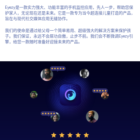
Eyezy是一款实力强大、功能丰富的手机监控应用，先人一步，帮助您保
护家人，无论现在还是未来。它是一款专为当今超连接儿童打造的产品，
旨在与现代社交媒体应用无缝协作。
我们的使命是通过给父母一个简单易用、超级强大的解决方案来保护孩
子。我们保证，永远不会居功自傲，止步不前。我们会不断微调Eyezy引
擎，给您一款随时准备好迎接未来的产品。