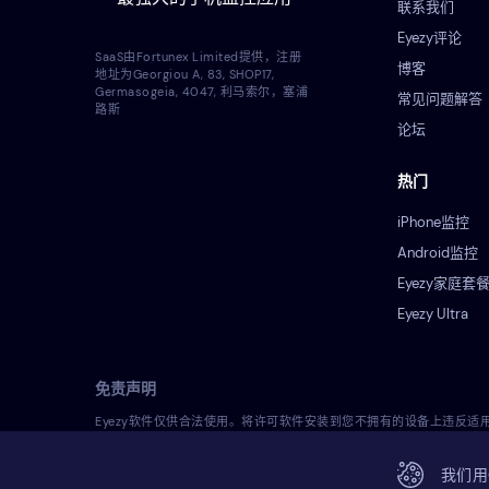
联系我们
Eyezy评论
SaaS由Fortunex Limited提供，注册
博客
地址为Georgiou A, 83, SHOP17,
Germasogeia, 4047, 利马索尔，塞浦
常见问题解答
路斯
论坛
热门
iPhone监控
Android监控
Eyezy家庭套
Eyezy Ultra
免责声明
Eyezy软件仅供合法使用。将许可软件安装到您不拥有的设备上违反
安装和使用许可软件之前，您应该咨询自己的法律顾问，了解在您的司法
我们用