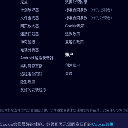
定点
数据处理附录
计划破坏器
标准合同条款
（作为控制者）
文件查找器
标准合同条款
（作为处理者）
网页放大器
Cookie政策
连接拦截器
退款政策
神奇警报
兼容性政策
电话分析器
账户
Android 通话录音器
创建账户
实时屏幕直播
登录
远程定位跟踪
餐
隐形盾牌
友好的安装程序
适用法律和您当地的司法管辖区法律。法律通常会要求您通知您打算在其上安装许可软件
管辖区内使用许可软件的合法性。您对将许可软件安装到此类设备上全权负责，您知道Ey
Cookie给您最好的体验。继续即表示您同意我们的
Cookie政策。