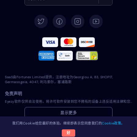
English
Deutsch
Español
Français
Italiano
SaaS由Fortunex Limited提供，注册地址为Georgiou A, 83, SHOP17,
Português
Germasogeia, 4047, 利马索尔，塞浦路斯
免责声明
Türkçe
Eyezy软件仅供合法使用。将许可软件安装到您不拥有的设备上违反适用法律和您当地的司法管辖区法律。法律通常会要求您通知您打算在其上安装许可软件的设备的所有者。违反此项可能会对违反者造成严重的金钱和刑事处罚。在安装和使用许可软件之前，您应该咨询自己的法律顾问，了解在您的司法管辖区内使用许可软件的合法性。您对将许可软件安装到此类设备上全权负责，您知道Eyezy不能承担责任。
Polski
显示更多
Română
我们用Cookie给您最好的体验。继续即表示您同意我们的
Cookie政策。
好
© 2026 Eyezy。版权所有。
Nederlands