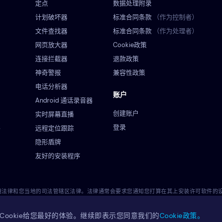
定点
数据处理附录
计划破坏器
标准合同条款
（作为控制者）
文件查找器
标准合同条款
（作为处理者）
网页放大器
Cookie政策
连接拦截器
退款政策
神奇警报
兼容性政策
电话分析器
账户
Android 通话录音器
创建账户
实时屏幕直播
登录
远程定位跟踪
餐
隐形盾牌
友好的安装程序
适用法律和您当地的司法管辖区法律。法律通常会要求您通知您打算在其上安装许可软件
管辖区内使用许可软件的合法性。您对将许可软件安装到此类设备上全权负责，您知道Ey
Cookie给您最好的体验。继续即表示您同意我们的
Cookie政策。