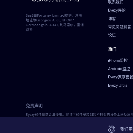
联系我们
Eyezy评论
SaaS由Fortunex Limited提供，注册
博客
地址为Georgiou A, 83, SHOP17,
Germasogeia, 4047, 利马索尔，塞浦
常见问题解答
路斯
论坛
热门
iPhone监控
Android监控
Eyezy家庭套
Eyezy Ultra
免责声明
Eyezy软件仅供合法使用。将许可软件安装到您不拥有的设备上违反
安装和使用许可软件之前，您应该咨询自己的法律顾问，了解在您的司法
我们用