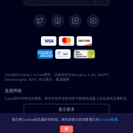
English
Deutsch
Español
Français
Italiano
SaaS由Fortunex Limited提供，注册地址为Georgiou A, 83, SHOP17,
Português
Germasogeia, 4047, 利马索尔，塞浦路斯
免责声明
Türkçe
Eyezy软件仅供合法使用。将许可软件安装到您不拥有的设备上违反适用法律和您当地的司法管辖区法律。法律通常会要求您通知您打算在其上安装许可软件的设备的所有者。违反此项可能会对违反者造成严重的金钱和刑事处罚。在安装和使用许可软件之前，您应该咨询自己的法律顾问，了解在您的司法管辖区内使用许可软件的合法性。您对将许可软件安装到此类设备上全权负责，您知道Eyezy不能承担责任。
Polski
显示更多
Română
我们用Cookie给您最好的体验。继续即表示您同意我们的
Cookie政策。
好
© 2026 Eyezy。版权所有。
Nederlands