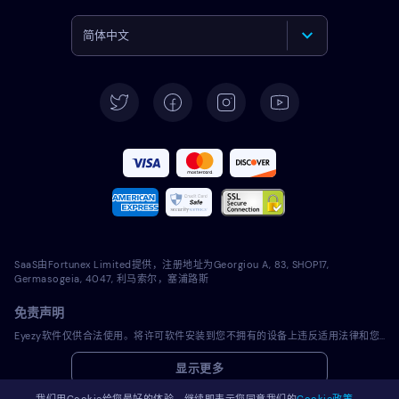
简体中文
English
Deutsch
Español
Français
Italiano
SaaS由Fortunex Limited提供，注册地址为Georgiou A, 83, SHOP17,
Português
Germasogeia, 4047, 利马索尔，塞浦路斯
免责声明
Türkçe
Eyezy软件仅供合法使用。将许可软件安装到您不拥有的设备上违反适用法律和您当地的司法管辖区法律。法律通常会要求您通知您打算在其上安装许可软件的设备的所有者。违反此项可能会对违反者造成严重的金钱和刑事处罚。在安装和使用许可软件之前，您应该咨询自己的法律顾问，了解在您的司法管辖区内使用许可软件的合法性。您对将许可软件安装到此类设备上全权负责，您知道Eyezy不能承担责任。
Polski
显示更多
Română