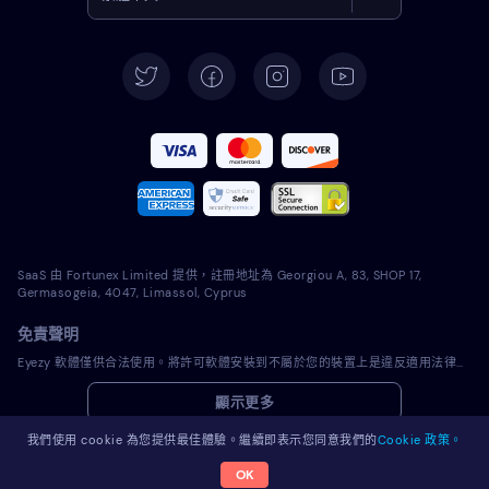
English
Deutsch
Español
Français
Italiano
SaaS 由 Fortunex Limited 提供，註冊地址為 Georgiou A, 83, SHOP 17,
Português
Germasogeia, 4047, Limassol, Cyprus
免責聲明
Türkçe
Eyezy 軟體僅供合法使用。將許可軟體安裝到不屬於您的裝置上是違反適用法律和您當地司法管轄區法律的行為。法律通常要求您通知您打算在其上安裝許可軟體的裝置的所有者。違反此要求可能會導致違規者受到嚴厲的金錢和刑事處罰。在安裝和使用許可軟體之前，您應該諮詢您自己的法律顧問在您的管轄範圍內使用該許可軟體是否合法。您全權負責將許可軟體安裝到此類裝置上，並且您知道 Eyezy 不承擔任何責任。
Polski
顯示更多
Română
我們使用 cookie 為您提供最佳體驗。繼續即表示您同意我們的
Cookie 政策。
OK
© 2026 Eyezy。版權所有。
Nederlands