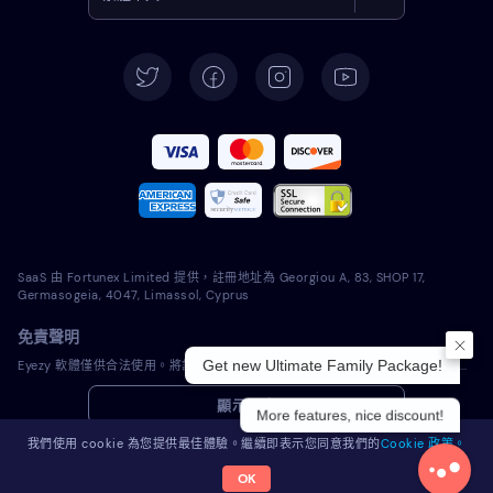
English
Deutsch
Español
Français
Italiano
SaaS 由 Fortunex Limited 提供，註冊地址為 Georgiou A, 83, SHOP 17,
Português
Germasogeia, 4047, Limassol, Cyprus
免責聲明
Türkçe
Get new Ultimate Family Package!
Eyezy 軟體僅供合法使用。將許可軟體安裝到不屬於您的裝置上是違反適用法律和您當地司法管轄區法律的行為。法律通常要求您通知您打算在其上安裝許可軟體的裝置的所有者。違反此要求可能會導致違規者受到嚴厲的金錢和刑事處罰。在安裝和使用許可軟體之前，您應該諮詢您自己的法律顧問在您的管轄範圍內使用該許可軟體是否合法。您全權負責將許可軟體安裝到此類裝置上，並且您知道 Eyezy 不承擔任何責任。
Polski
顯示更多
More features, nice discount!
Română
我們使用 cookie 為您提供最佳體驗。繼續即表示您同意我們的
Cookie 政策。
OK
© 2026 Eyezy。版權所有。
Nederlands