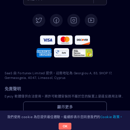
English
Deutsch
Español
Français
Italiano
SaaS 由 Fortunex Limited 提供，註冊地址為 Georgiou A, 83, SHOP 17,
Português
Germasogeia, 4047, Limassol, Cyprus
免責聲明
Türkçe
Eyezy 軟體僅供合法使用。將許可軟體安裝到不屬於您的裝置上是違反適用法律和您當地司法管轄區法律的行為。法律通常要求您通知您打算在其上安裝許可軟體的裝置的所有者。違反此要求可能會導致違規者受到嚴厲的金錢和刑事處罰。在安裝和使用許可軟體之前，您應該諮詢您自己的法律顧問在您的管轄範圍內使用該許可軟體是否合法。您全權負責將許可軟體安裝到此類裝置上，並且您知道 Eyezy 不承擔任何責任。
Polski
顯示更多
Română
我們使用 cookie 為您提供最佳體驗。繼續即表示您同意我們的
Cookie 政策。
OK
© 2026 Eyezy。版權所有。
Nederlands