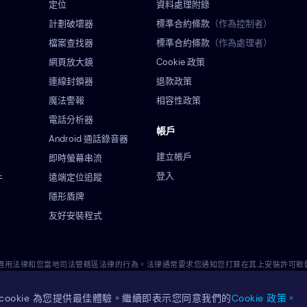
定位
資料處理附錄
計劃破壞器
標準合約條款
（作為控制者）
檔案查找器
標準合約條款
（作為處理者）
網頁放大鏡
Cookie 政策
連線封鎖器
退款政策
魔法警報
相容性政策
電話分析器
帳戶
Android 通話錄音器
建立帳戶
即時螢幕串流
登入
遠端定位追蹤
件
隱形盾牌
友好安裝程式
違反適用法律和您當地司法管轄區法律的行為。法律通常要求您通知您打算在其上安裝許可
的管轄範圍內使用該許可軟體是否合法。您全權負責將許可軟體安裝到此類裝置上，並且您知
cookie 為您提供最佳體驗。繼續即表示您同意我們的
Cookie 政策。