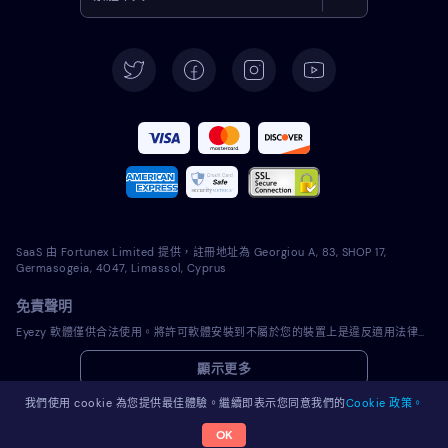
English
Deutsch
Español
Français
Italiano
SaaS 由 Fortunex Limited 提供，註冊地址為 Georgiou A, 83, SHOP 17,
Português
Germasogeia, 4047, Limassol, Cyprus
免責聲明
Türkçe
Eyezy 軟體僅供合法使用。將許可軟體安裝到不屬於您的裝置上是違反適用法律和您當地司法管轄區法律的行為。法律通常要求您通知您打算在其上安裝許可軟體的裝置的所有者。違反此要求可能會導致違規者受到嚴厲的金錢和刑事處罰。在安裝和使用許可軟體之前，您應該諮詢您自己的法律顧問在您的管轄範圍內使用該許可軟體是否合法。您全權負責將許可軟體安裝到此類裝置上，並且您知道 Eyezy 不承擔任何責任。
Polski
顯示更多
Română
我們使用 cookie 為您提供最佳體驗。繼續即表示您同意我們的
Cookie 政策。
OK
© 2026 Eyezy。版權所有。
Nederlands