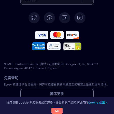
English
Deutsch
Español
Français
Italiano
SaaS 由 Fortunex Limited 提供，註冊地址為 Georgiou A, 83, SHOP 17,
Português
Germasogeia, 4047, Limassol, Cyprus
免責聲明
Türkçe
Eyezy 軟體僅供合法使用。將許可軟體安裝到不屬於您的裝置上是違反適用法律和您當地司法管轄區法律的行為。法律通常要求您通知您打算在其上安裝許可軟體的裝置的所有者。違反此要求可能會導致違規者受到嚴厲的金錢和刑事處罰。在安裝和使用許可軟體之前，您應該諮詢您自己的法律顧問在您的管轄範圍內使用該許可軟體是否合法。您全權負責將許可軟體安裝到此類裝置上，並且您知道 Eyezy 不承擔任何責任。
Polski
顯示更多
Română
我們使用 cookie 為您提供最佳體驗。繼續即表示您同意我們的
Cookie 政策。
OK
© 2026 Eyezy。版權所有。
Nederlands