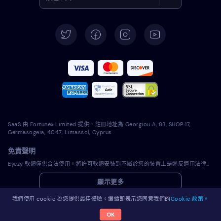
English
Deutsch
Español
Français
Italiano
SaaS 由 Fortunex Limited 提供，註冊地址為 Georgiou A, 83, SHOP 17,
Português
Germasogeia, 4047, Limassol, Cyprus
免責聲明
Türkçe
Eyezy 軟體僅供合法使用。將許可軟體安裝到不屬於您的裝置上是違反適用法律和您當地司法管轄區法律的行為。法律通常要求您通知您打算在其上安裝許可軟體的裝置的所有者。違反此要求可能會導致違規者受到嚴厲的金錢和刑事處罰。在安裝和使用許可軟體之前，您應該諮詢您自己的法律顧問在您的管轄範圍內使用該許可軟體是否合法。您全權負責將許可軟體安裝到此類裝置上，並且您知道 Eyezy 不承擔任何責任。
Polski
顯示更多
Română
我們使用 cookie 為您提供最佳體驗。繼續即表示您同意我們的
Cookie 政策。
OK
© 2026 Eyezy。版權所有。
Nederlands