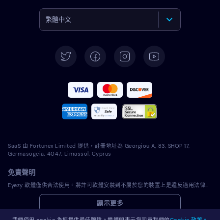
繁體中文
English
Deutsch
Español
Français
Italiano
SaaS 由 Fortunex Limited 提供，註冊地址為 Georgiou A, 83, SHOP 17,
Português
Germasogeia, 4047, Limassol, Cyprus
免責聲明
Türkçe
Eyezy 軟體僅供合法使用。將許可軟體安裝到不屬於您的裝置上是違反適用法律和您當地司法管轄區法律的行為。法律通常要求您通知您打算在其上安裝許可軟體的裝置的所有者。違反此要求可能會導致違規者受到嚴厲的金錢和刑事處罰。在安裝和使用許可軟體之前，您應該諮詢您自己的法律顧問在您的管轄範圍內使用該許可軟體是否合法。您全權負責將許可軟體安裝到此類裝置上，並且您知道 Eyezy 不承擔任何責任。
Polski
顯示更多
Română