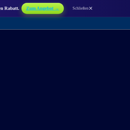
✕
en Rabatt.
Zum Angebot →
Schließen