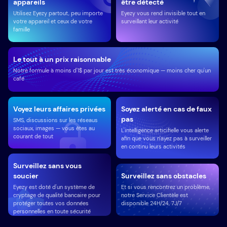
appareils
être détecté
Utilisez Eyezy partout, peu importe
Eyezy vous rend invisible tout en
votre appareil et ceux de votre
surveillant leur activité
famille
Le tout à un prix raisonnable
Notre formule à moins d'1$ par jour est très économique — moins cher qu'un
café
Voyez leurs affaires privées
Soyez alerté en cas de faux
pas
SMS, discussions sur les réseaus
sociaux, images — vous êtes au
L'intelligence articifielle vous alerte
courant de tout
afin que vous n'ayez pas à surveiller
en continu leurs activités
Surveillez sans vous
soucier
Surveillez sans obstacles
Eyezy est doté d'un système de
Et si vous rencontrez un problème,
cryptage de qualité bancaire pour
notre Service Clientèle est
protéger toutes vos données
disponible 24H/24, 7J/7
personnelles en toute sécurité