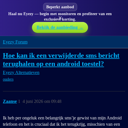
Beperkt aanbod
Haal nu Eyezy — begin met monitoren en profiteer van een
✕
exclusieve korting.
Bekijk de aanbieding →
Eyezy Forum
Hoe kan ik een verwijderde sms bericht
terughalen op een android toestel?
Eyezy Alternatieven
ouders
Zaanse
1
4 juni 2026 om 09:48
Ik heb per ongeluk een belangrijk sms’je gewist van mijn Android
telefoon en het is cruciaal dat ik het terugkrijg, misschien van een