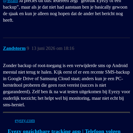
@Bram
Ja precies dit dus: iedereen zegt “gebruik Eyezy of een
backup”, maar als je dat niet had aanstaan ben je basically gewoon
de sjaak en kun je alleen nog hopen dat de ander het bericht nog
heeft.
Zandstorm
9
13 juni 2026 om 18:16
Zonder backup of root-toegang is een verwijderde sms op Android
meestal niet terug te halen. Kijk eerst of er een recente SMS-backup
in Google Drive of Samsung Cloud staat; anders kun je een PC-
hersteltool proberen die geen root vereist (succes is niet
gegarandeerd). Zelf ben ik na wat testen uitgekomen bij Eyezy voor
ouderlijk toezicht; het helpt wel bij monitoring, maar niet echt bij
sms-herstel.
eyezy.com
Eyezy onzichtbare tracking app | Telefoon volgen