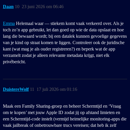
Daan
10
23 juni 2026 om 06:46
Emma
Helemaal waar — stiekem komt vaak verkeerd over. Als je
toch zo’n app gebruikt, let dan goed op wie de data opslaat en hoe
lang die bewaard wordt; bij een datalek kunnen gevoelige gegevens
van je kind op straat komen te liggen. Controleer ook de juridische
kant (wat mag je als ouder registreren?) en beperk wat de app
verzamelt zodat je alleen relevante metadata krijgt, niet elk
privébericht.
DuistereWolf
11
17 juli 2026 om 01:16
Maak een Family Sharing‑groep en beheer Schermtijd en ‘Vraag
om te kopen’ met jouw Apple ID zodat jij op afstand limieten en
een Schermtijd‑code instelt (vermijd heimelijke monitoring‑apps die
vaak jailbreak of onbetrouwbare trucs vereisen; dat heb ik zelf