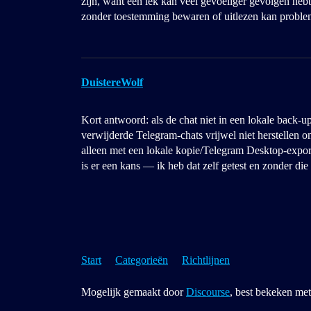
zijn, want een lek kan veel gevoeliger gevolgen hebb
zonder toestemming bewaren of uitlezen kan proble
DuistereWolf
Kort antwoord: als de chat niet in een lokale back-up
verwijderde Telegram-chats vrijwel niet herstellen 
alleen met een lokale kopie/Telegram Desktop-export 
is er een kans — ik heb dat zelf getest en zonder die
Start
Categorieën
Richtlijnen
Mogelijk gemaakt door
Discourse
, best bekeken met