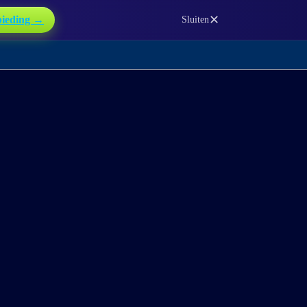
✕
bieding →
Sluiten