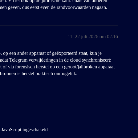
en. En let ook op de juridische kant: chats van anderen
men geven, dus eerst even de randvoorwaarden nagaan.
11
22 juli 2026 om 02:16
, op een ander apparaat of geëxporteerd staat, kun je
omdat Telegram verwijderingen in de cloud synchroniseert;
of via forensisch herstel op een geroot/jailbroken apparaat
 bronnen is herstel praktisch onmogelijk.
 JavaScript ingeschakeld