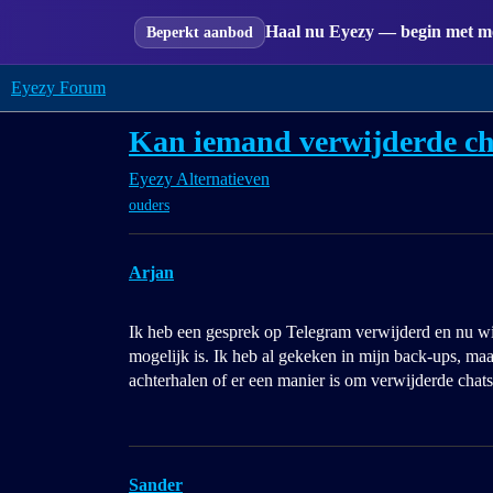
Haal nu Eyezy — begin met mon
Beperkt aanbod
Eyezy Forum
Kan iemand verwijderde ch
Eyezy Alternatieven
ouders
Arjan
Ik heb een gesprek op Telegram verwijderd en nu wil 
mogelijk is. Ik heb al gekeken in mijn back-ups, maa
achterhalen of er een manier is om verwijderde chat
Sander