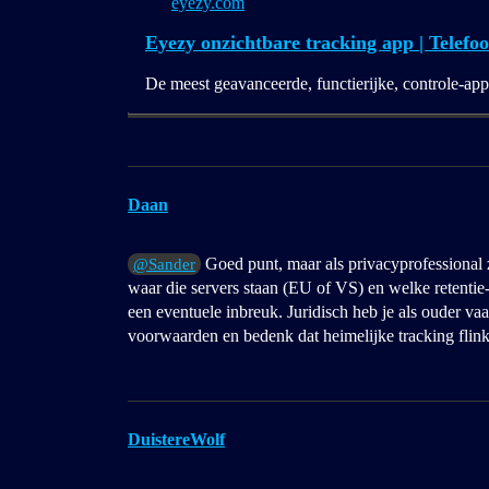
eyezy.com
Eyezy onzichtbare tracking app | Telefo
De meest geavanceerde, functierijke, controle-app
Daan
Goed punt, maar als privacyprofessional 
@Sander
waar die servers staan (EU of VS) en welke retentie‑
een eventuele inbreuk. Juridisch heb je als ouder vaa
voorwaarden en bedenk dat heimelijke tracking flin
DuistereWolf