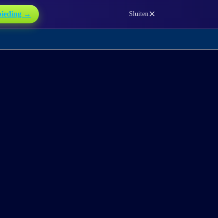
✕
bieding →
Sluiten