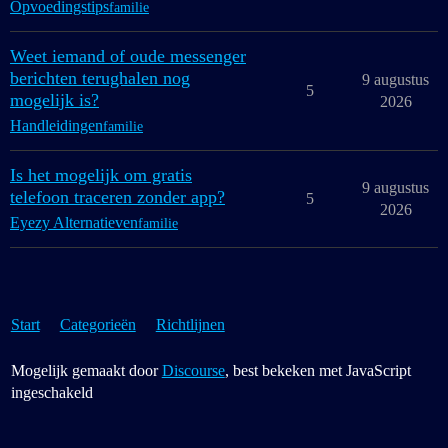
Opvoedingstips
familie
Weet iemand of oude messenger
berichten terughalen nog
9 augustus
5
mogelijk is?
2026
Handleidingen
familie
Is het mogelijk om gratis
9 augustus
telefoon traceren zonder app?
5
2026
Eyezy Alternatieven
familie
Start
Categorieën
Richtlijnen
Mogelijk gemaakt door
Discourse
, best bekeken met JavaScript
ingeschakeld