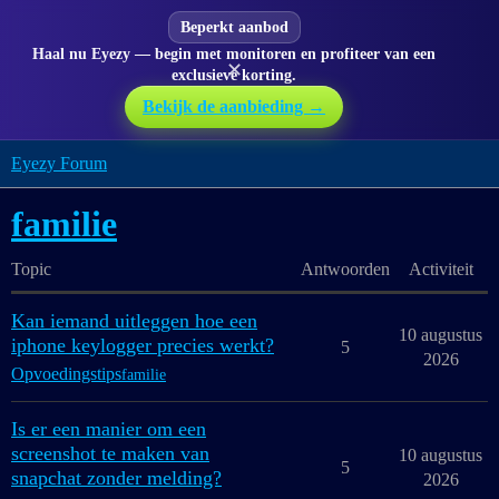
Beperkt aanbod
Haal nu Eyezy — begin met monitoren en profiteer van een
✕
exclusieve korting.
Bekijk de aanbieding →
Eyezy Forum
familie
Topic
Antwoorden
Activiteit
Kan iemand uitleggen hoe een
10 augustus
iphone keylogger precies werkt?
5
2026
Opvoedingstips
familie
Is er een manier om een
screenshot te maken van
10 augustus
5
snapchat zonder melding?
2026