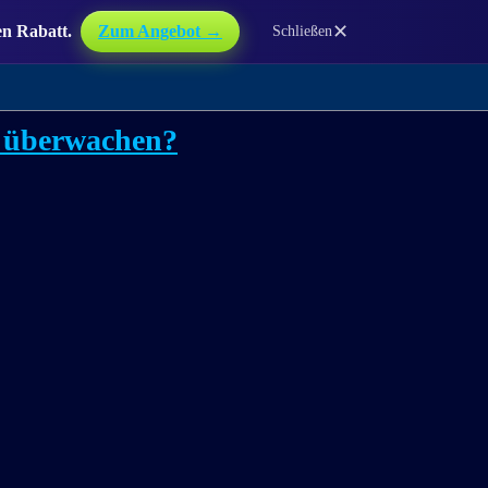
✕
en Rabatt.
Zum Angebot →
Schließen
p überwachen?