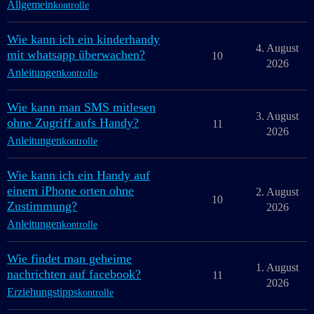
Allgemein
kontrolle
Wie kann ich ein kinderhandy
4. August
mit whatsapp überwachen?
10
2026
Anleitungen
kontrolle
Wie kann man SMS mitlesen
3. August
ohne Zugriff aufs Handy?
11
2026
Anleitungen
kontrolle
Wie kann ich ein Handy auf
einem iPhone orten ohne
2. August
10
Zustimmung?
2026
Anleitungen
kontrolle
Wie findet man geheime
1. August
nachrichten auf facebook?
11
2026
Erziehungstipps
kontrolle