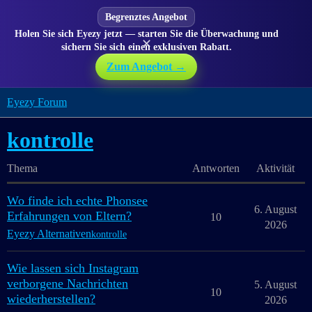
Begrenztes Angebot
Holen Sie sich Eyezy jetzt — starten Sie die Überwachung und
✕
sichern Sie sich einen exklusiven Rabatt.
Zum Angebot →
Eyezy Forum
kontrolle
Thema
Antworten
Aktivität
Wo finde ich echte Phonsee
6. August
Erfahrungen von Eltern?
10
2026
Eyezy Alternativen
kontrolle
Wie lassen sich Instagram
verborgene Nachrichten
5. August
10
wiederherstellen?
2026