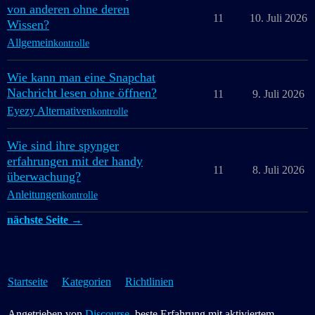
von anderen ohne deren
11
10. Juli 2026
Wissen?
Allgemein
kontrolle
Wie kann man eine Snapchat
Nachricht lesen ohne öffnen?
11
9. Juli 2026
Eyezy Alternativen
kontrolle
Wie sind ihre spynger
erfahrungen mit der handy
11
8. Juli 2026
überwachung?
Anleitungen
kontrolle
nächste Seite →
Startseite
Kategorien
Richtlinien
Angetrieben von
Discourse
, beste Erfahrung mit aktiviertem