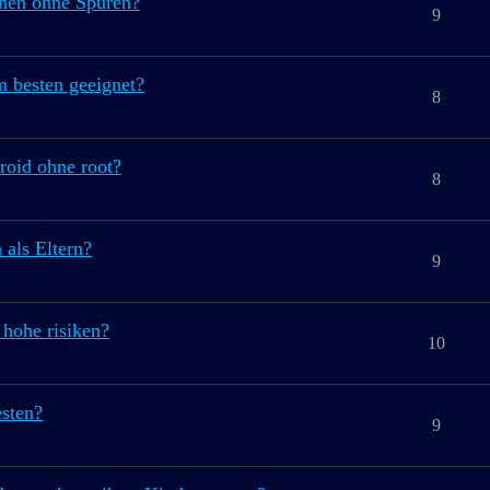
hen ohne Spuren?
9
m besten geeignet?
8
roid ohne root?
8
als Eltern?
9
 hohe risiken?
10
esten?
9