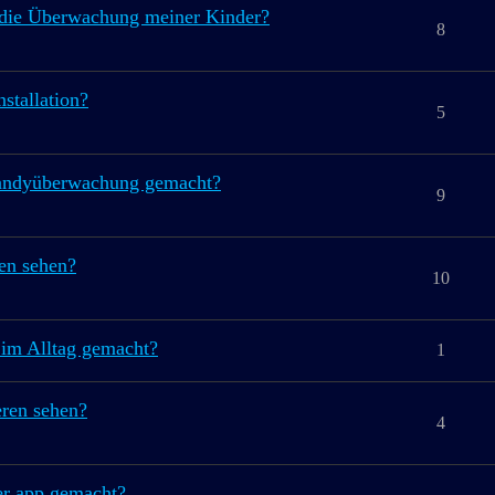
r die Überwachung meiner Kinder?
8
stallation?
5
 handyüberwachung gemacht?
9
en sehen?
10
 im Alltag gemacht?
1
eren sehen?
4
er app gemacht?