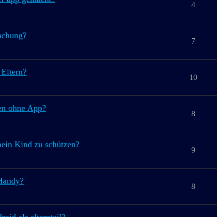
4
achung?
7
 Eltern?
10
en ohne App?
8
ein Kind zu schützen?
9
 Handy?
8