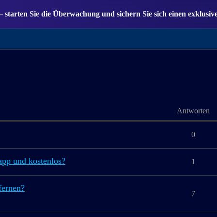
— starten Sie die Überwachung und sichern Sie sich einen exklusiv
Antworten
0
app und kostenlos?
1
fernen?
7