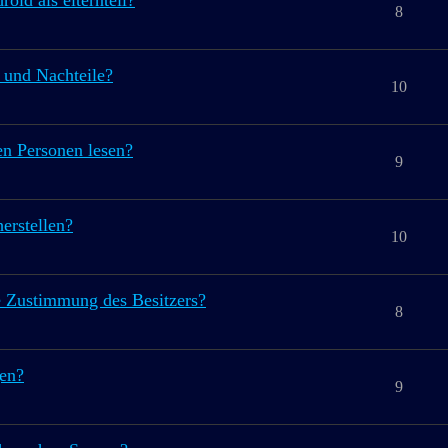
oid als elternteil?
8
 und Nachteile?
10
n Personen lesen?
9
erstellen?
10
e Zustimmung des Besitzers?
8
gen?
9