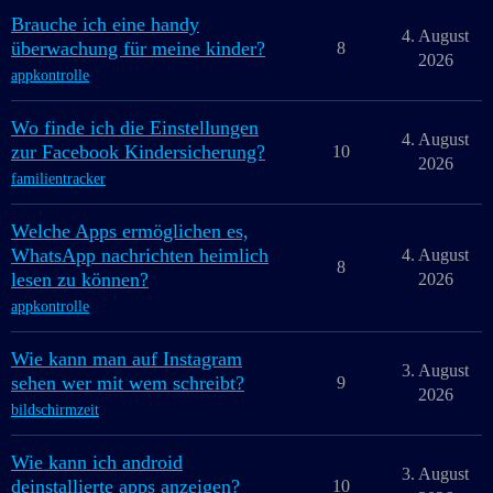
Brauche ich eine handy
4. August
überwachung für meine kinder?
8
2026
appkontrolle
Wo finde ich die Einstellungen
4. August
zur Facebook Kindersicherung?
10
2026
familientracker
Welche Apps ermöglichen es,
WhatsApp nachrichten heimlich
4. August
8
lesen zu können?
2026
appkontrolle
Wie kann man auf Instagram
3. August
sehen wer mit wem schreibt?
9
2026
bildschirmzeit
Wie kann ich android
3. August
deinstallierte apps anzeigen?
10