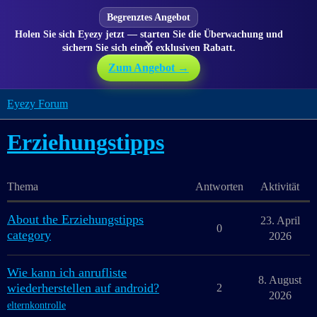
Begrenztes Angebot
Holen Sie sich Eyezy jetzt — starten Sie die Überwachung und
✕
sichern Sie sich einen exklusiven Rabatt.
Zum Angebot →
Eyezy Forum
Erziehungstipps
Thema
Antworten
Aktivität
About the Erziehungstipps
23. April
0
category
2026
Wie kann ich anrufliste
8. August
wiederherstellen auf android?
2
2026
elternkontrolle