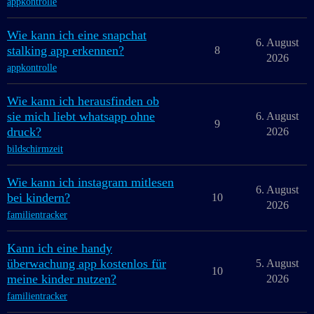
appkontrolle
Wie kann ich eine snapchat
6. August
stalking app erkennen?
8
2026
appkontrolle
Wie kann ich herausfinden ob
sie mich liebt whatsapp ohne
6. August
9
druck?
2026
bildschirmzeit
Wie kann ich instagram mitlesen
6. August
bei kindern?
10
2026
familientracker
Kann ich eine handy
überwachung app kostenlos für
5. August
10
meine kinder nutzen?
2026
familientracker