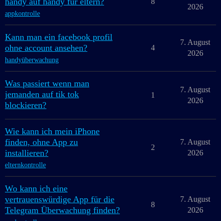
handy auf handy für eltern?
8
2026
appkontrolle
Kann man ein facebook profil
7. August
ohne account ansehen?
4
2026
handyüberwachung
Was passiert wenn man
7. August
jemanden auf tik tok
1
2026
blockieren?
Wie kann ich mein iPhone
finden, ohne App zu
7. August
2
installieren?
2026
elternkontrolle
Wo kann ich eine
vertrauenswürdige App für die
7. August
8
Telegram Überwachung finden?
2026