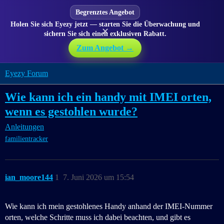
Begrenztes Angebot
Holen Sie sich Eyezy jetzt — starten Sie die Überwachung und
✕
sichern Sie sich einen exklusiven Rabatt.
Zum Angebot →
Eyezy Forum
Wie kann ich ein handy mit IMEI orten,
wenn es gestohlen wurde?
Anleitungen
familientracker
ian_moore144
1
7. Juni 2026 um 15:54
Wie kann ich mein gestohlenes Handy anhand der IMEI-Nummer
orten, welche Schritte muss ich dabei beachten, und gibt es