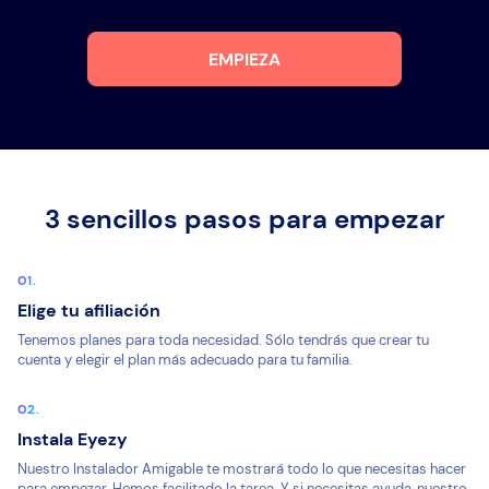
EMPIEZA
3 sencillos pasos para empezar
Elige tu afiliación
Tenemos planes para toda necesidad. Sólo tendrás que crear tu
cuenta y elegir el plan más adecuado para tu familia.
Instala Eyezy
Nuestro Instalador Amigable te mostrará todo lo que necesitas hacer
para empezar. Hemos facilitado la tarea. Y si necesitas ayuda, nuestro