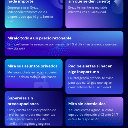
nada importe
sin que se den cuenta
Empieza a usar Eyezy,
Eyezy te mantiene invisible
independientemente de los
mientras ves su actividad
dispositivos que tú y tu familia
usen
Miralo todo a un precio razonable
Es increíblemente asequible por menos de 1 $ al día - hasta menos que una
taza de café
Mira sus asuntos privados
Recibe alertas si hacen
algo inoportuno
Mensajes, chats en redes sociales,
fotos - sabrás todo lo que hacen
La inteligencia artificial te avisa
para que no tengas que vigilar
constantemente su actividad
Supervisa sin
preocupaciones
Mira sin obstáculos
Eyezy cuenta con encriptación de
Y si encuentras alguno, nuestro
nivel bancario para mantener tus
equipo de Atención al Cliente 24/7
datos personales, y los de tu
está a tu disposición
familia, protegidos y seguros