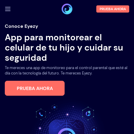
PRUEBA AHORA
INICIA SESIÓN
Conoce Eyezy
App para monitorear el
Demo
celular de tu hijo y cuidar su
Funciones
seguridad
Sobre la empresa
Te mereces una app de monitoreo para el control parental que esté al
Blog
día con la tecnología del futuro. Te mereces Eyezy.
PRUEBA AHORA