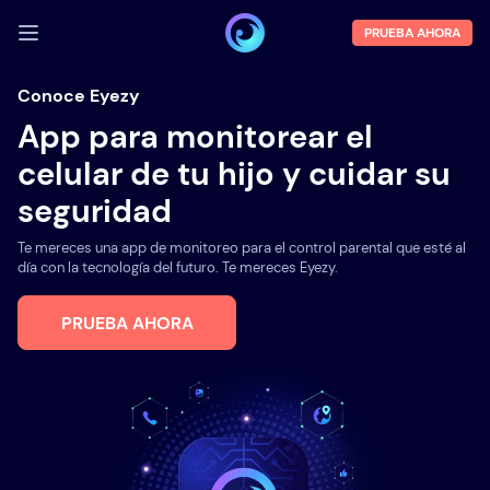
PRUEBA AHORA
INICIA SESIÓN
Conoce Eyezy
App para monitorear el
Demo
celular de tu hijo y cuidar su
Funciones
seguridad
Sobre la empresa
Te mereces una app de monitoreo para el control parental que esté al
Blog
día con la tecnología del futuro. Te mereces Eyezy.
PRUEBA AHORA