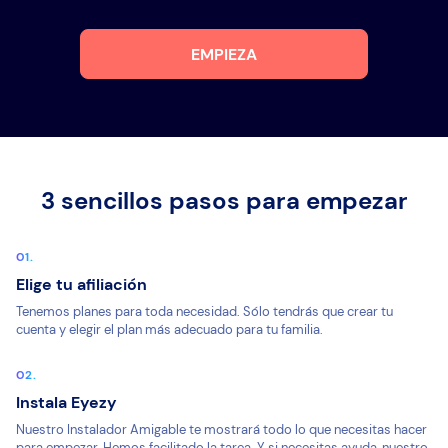
EMPIEZA
3 sencillos pasos para empezar
Elige tu afiliación
Tenemos planes para toda necesidad. Sólo tendrás que crear tu
cuenta y elegir el plan más adecuado para tu familia.
Instala Eyezy
Nuestro Instalador Amigable te mostrará todo lo que necesitas hacer
para empezar. Hemos facilitado la tarea. Y si necesitas ayuda, nuestro