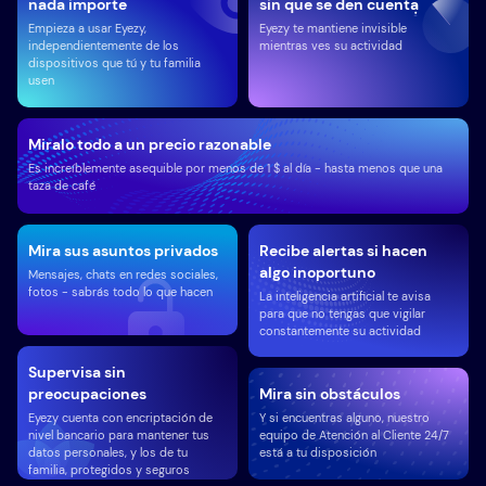
nada importe
sin que se den cuenta
Empieza a usar Eyezy,
Eyezy te mantiene invisible
independientemente de los
mientras ves su actividad
dispositivos que tú y tu familia
usen
Miralo todo a un precio razonable
Es increíblemente asequible por menos de 1 $ al día - hasta menos que una
taza de café
Mira sus asuntos privados
Recibe alertas si hacen
algo inoportuno
Mensajes, chats en redes sociales,
fotos - sabrás todo lo que hacen
La inteligencia artificial te avisa
para que no tengas que vigilar
constantemente su actividad
Supervisa sin
preocupaciones
Mira sin obstáculos
Eyezy cuenta con encriptación de
Y si encuentras alguno, nuestro
nivel bancario para mantener tus
equipo de Atención al Cliente 24/7
datos personales, y los de tu
está a tu disposición
familia, protegidos y seguros