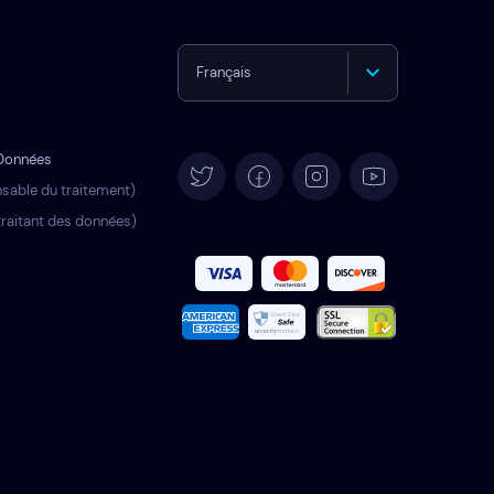
Français
English
 Données
Deutsch
sable du traitement)
raitant des données)
Español
Italiano
Português
Türkçe
Polski