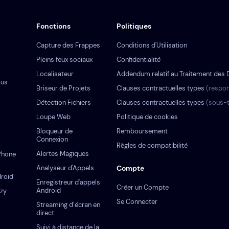
Fonctions
Politiques
Capture des Frappes
Conditions d'Utilisation
Pleins feux sociaux
Confidentialité
Localisateur
Addendum relatif au Traitement des
ous
Briseur de Projets
Clauses contractuelles types
(respon
Détection Fichiers
Clauses contractuelles types
(sous-t
Loupe Web
Politique de cookies
Bloqueur de
Remboursement
Connexion
Règles de compatibilité
Alertes Magiques
iPhone
Analyseur d'Appels
Compte
droid
Enregistreur d'appels
Créer un Compte
Android
ezy
Se Connecter
Streaming d’écran en
direct
Suivi à distance de la