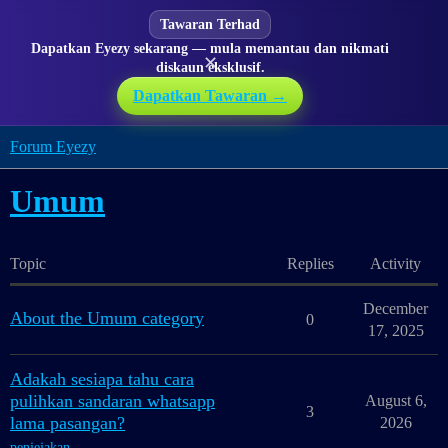
Tawaran Terhad
Dapatkan Eyezy sekarang — mula memantau dan nikmati
✕
diskaun eksklusif.
Dapatkan Tawaran →
Forum Eyezy
Umum
Topic
Replies
Activity
December
About the Umum category
0
17, 2025
Adakah sesiapa tahu cara
pulihkan sandaran whatsapp
August 6,
3
lama pasangan?
2026
penjejakan