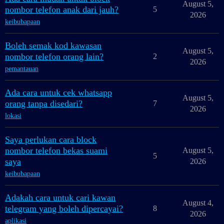
August 5,
nombor telefon anak dari jauh?
5
2026
keibubapaan
Boleh semak kod kawasan
August 5,
nombor telefon orang lain?
2
2026
pemantauan
Ada cara untuk cek whatsapp
August 5,
orang tanpa disedari?
7
2026
lokasi
Saya perlukan cara block
nombor telefon bekas suami
August 5,
5
saya
2026
keibubapaan
Adakah cara untuk cari kawan
August 4,
telegram yang boleh dipercayai?
8
2026
aplikasi