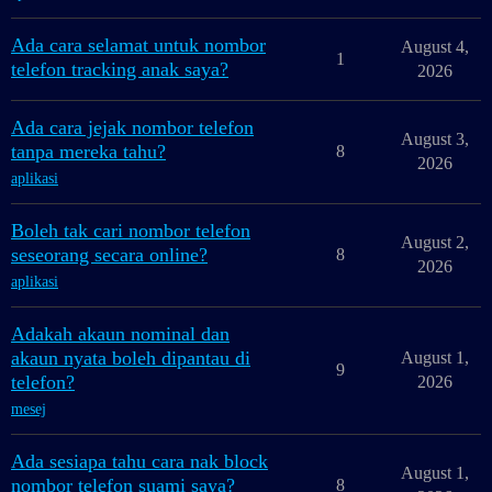
Ada cara selamat untuk nombor
August 4,
1
telefon tracking anak saya?
2026
Ada cara jejak nombor telefon
August 3,
tanpa mereka tahu?
8
2026
aplikasi
Boleh tak cari nombor telefon
August 2,
seseorang secara online?
8
2026
aplikasi
Adakah akaun nominal dan
akaun nyata boleh dipantau di
August 1,
9
telefon?
2026
mesej
Ada sesiapa tahu cara nak block
August 1,
nombor telefon suami saya?
8