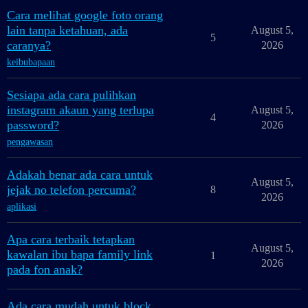
Cara melihat google foto orang
lain tanpa ketahuan, ada
August 5,
5
caranya?
2026
keibubapaan
Sesiapa ada cara pulihkan
instagram akaun yang terlupa
August 5,
4
password?
2026
pengawasan
Adakah benar ada cara untuk
August 5,
jejak no telefon percuma?
8
2026
aplikasi
Apa cara terbaik tetapkan
August 5,
kawalan ibu bapa family link
1
2026
pada fon anak?
Ada cara mudah untuk block