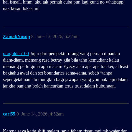
hai ismail. hmm, aku tak pernah cuba pun lagi guna no whatsapp
nak kesan lokasi ni.
ZainabYusop
8
June 13, 2026, 6:22am
progolden100
Jujur dari perspektif orang yang pernah dipantau
diam-diam, memang rasa betray gila bila tahu kemudian; kalau
memang perlu guna app macam Eyezy atau apa-apa tracker, at least
bagitahu awal dan set boundaries sama-sama, sebab “tanpa
sepengetahuan” tu mungkin bagi jawapan yang you nak tapi dalam
jangka panjang boleh hancurkan terus trust dalam hubungan.
cari55
9
June 14, 2026, 4:52am
Karena saya kerja shift malam, saya faham risau; tapi tak wajar dan