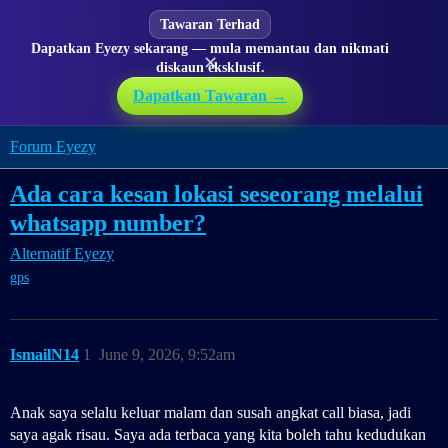
Tawaran Terhad
Dapatkan Eyezy sekarang — mula memantau dan nikmati
✕
diskaun eksklusif.
Dapatkan Tawaran →
Forum Eyezy
Ada cara kesan lokasi seseorang melalui
whatsapp number?
Alternatif Eyezy
gps
IsmailN14
1
June 9, 2026, 9:52am
Anak saya selalu keluar malam dan susah angkat call biasa, jadi
saya agak risau. Saya ada terbaca yang kita boleh tahu kedudukan