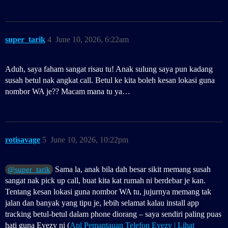
super_tarik
4
June 10, 2026, 6:22am
Aduh, saya faham sangat risau tu! Anak sulung saya pun kadang
susah betul nak angkat call. Betul ke kita boleh kesan lokasi guna
nombor WA je?? Macam mana tu ya…
rotisavage
5
June 10, 2026, 10:22pm
Sama la, anak bila dah besar sikit memang susah
@super_tarik
sangat nak pick up call, buat kita kat rumah ni berdebar je kan.
Tentang kesan lokasi guna nombor WA tu, jujurnya memang tak
jalan dan banyak yang tipu je, lebih selamat kalau install app
tracking betul-betul dalam phone diorang – saya sendiri paling puas
hati guna Eyezy ni (
Apl Pemantauan Telefon Eyezy | Lihat