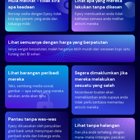
Mula melihat - tidak kira
Lihat apa yang mereka
apa keadaan
lakukan tanpa dikesan
Bersiap sedia dengan Eyezy, tidak
Eyezy membuatkan anda tidak
kira apa peranti yang anda dan
kelihatan semasa anda melihat
keluarga miliki
aktiviti mereka
Lihat semuanya dengan harga yang berpatutan
Ianya sangat berpatutan, malah harganya lebih murah dari secawan kopi iaitu
kurang dari $1 sehari
Lihat barangan peribadi
Segera dimaklumkan jika
mereka
mereka melakukan
sesuatu yang salah
Teks, sembang media sosial,
gambar — apa sahaja yang mereka
Kecerdasan buatan akan
lakukan, anda akan tahu
memaklumkan anda supaya anda
tidak perlu sentiasa memantau
aktiviti mereka
Pantau tanpa was-was
Lihat tanpa halangan
Eyezy dikuasakan oleh penyulitan
gred bank untuk menyimpan data
Dan jika anda terhalang dengan
peribadi anda dan keluarga anda,
mana-mana rintangan, pasukan