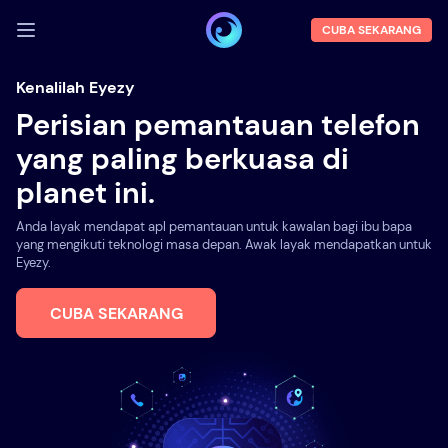
CUBA SEKARANG
LOG MASUK
Kenalilah Eyezy
Perisian pemantauan telefon
Demo
yang paling berkuasa di
Ciri-ciri
planet ini.
Tentang kami
Anda layak mendapat apl pemantauan untuk kawalan bagi ibu bapa
Blog
yang mengikuti teknologi masa depan. Awak layak mendapatkan untuk
Eyezy.
CUBA SEKARANG