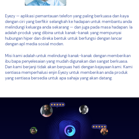
Eyezy — aplikasi pemantauan telefon yang paling berkuasa dan kaya
dengan ciri yang berfikir selangkah ke hadapan untuk membantu anda
melindungi keluarga anda sekarang — dan juga pada masa hadapan. Ia
adalah produk yang dibina untuk kanak-kanak yang mempunyai
hubungan hiper dan direka bentuk untuk berfungsi dengan lancar
dengan apl media sosial moden.
Misi kami adalah untuk melindungi kanak-kanak dengan memberikan
ibu bapa penyelesaian yang mudah digunakan dan sangat berkuasa.
Dan kami berjanji tidak akan berpuas hati dengan kejayaan kami. Kami
sentiasa memperhalusi enjin Eyezy untuk memberikan anda produk
yang sentiasa bersedia untuk apa sahaja yang akan datang.