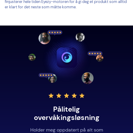
finjusterer hele tiden Eyezy-motoren for å gi deg et produkt som alltid
er klart for det neste som måtte komme.
Pålitelig
overvåkingsløsning
Holder meg oppdatert på alt som