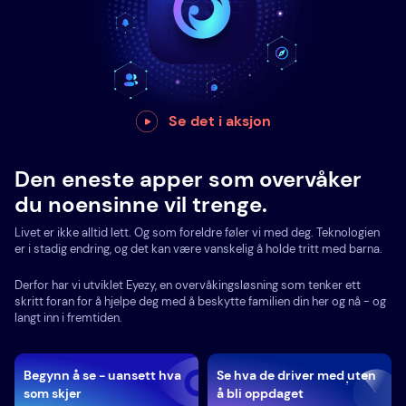
Se det i aksjon
Den eneste apper som overvåker
du noensinne vil trenge.
Livet er ikke alltid lett. Og som foreldre føler vi med deg. Teknologien
er i stadig endring, og det kan være vanskelig å holde tritt med barna.
Derfor har vi utviklet Eyezy, en overvåkingsløsning som tenker ett
skritt foran for å hjelpe deg med å beskytte familien din her og nå - og
langt inn i fremtiden.
Begynn å se - uansett hva
Se hva de driver med uten
som skjer
å bli oppdaget