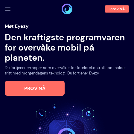
PRØV NÅ
LOGG INN
Møt Eyezy
Den kraftigste programvaren
Demo
for overvåke mobil på
Egenskaper
planeten.
Om oss
Du fortjener en apper som overvåker for foreldrekontroll som holder
Blogg
tritt med morgendagens teknologi. Du fortjener Eyezy.
PRØV NÅ