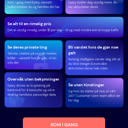
Kom i gang med Eyezy, uansett
Eyezy holder deg usynlig mens du
hvilke enheter du og familien din har
ser aktiviteten deres
Se alt til en rimelig pris
Det er utrolig rimelig, under $1 per dag - til og med mindre enn en kopp kaffe
Se deres private ting
Bli varslet hvis de gjør noe
galt
Tekster, chatter på sosiale medier,
bilder - uansett hva de gjør, vil du
Kunstig intelligens varsler deg slik at
vite det
du ikke trenger å overvåke
aktiviteten deres hele tiden
Overvåk uten bekymringer
Se uten hindringer
Eyezy drives av kryptering på
banknivå for å beskytte og sikre
Og hvis du støter på noe, er vårt
dine og familiens personlige data
24/7 Customer Care-team alltid der
for deg
KOM I GANG