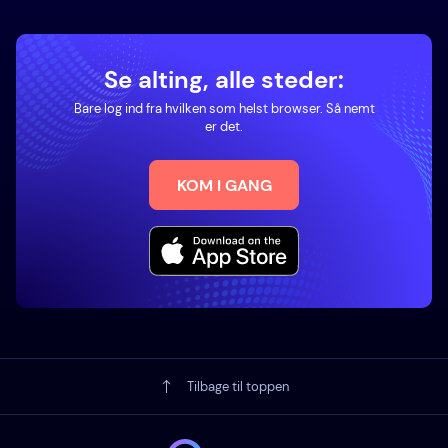
Se alting, alle steder:
Bare log ind fra hvilken som helst browser. Så nemt
er det.
KOM I GANG
Tilbage til toppen