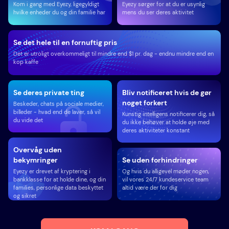
Kom i gang med Eyezy, ligegyldigt
Eyezy sørger for at du er usynlig
hvilke enheder du og din familie har
mens du ser deres aktivitet
Se det hele til en fornuftig pris
Det er utroligt overkommeligt til mindre end $1 pr. dag - endnu mindre end en
kop kaffe
Se deres private ting
Bliv notificeret hvis de gør
noget forkert
Beskeder, chats på sociale medier,
billeder - hvad end de laver, så vil
Kunstig intelligens notificerer dig, så
du vide det
du ikke behøver at holde øje med
deres aktiviteter konstant
Overvåg uden
bekymringer
Se uden forhindringer
Eyezy er drevet af kryptering i
Og hvis du alligevel møder nogen,
bankklasse for at holde dine, og din
vil vores 24/7 kundeservice team
families, personlige data beskyttet
altid være der for dig
og sikret