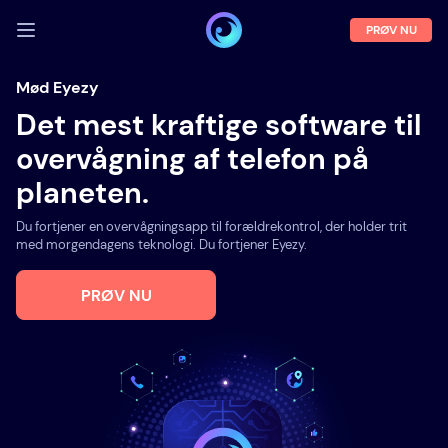
PRØV NU
LOG IND
Mød Eyezy
Det mest kraftige software til
Demo
overvågning af telefon på
Funktioner
planeten.
Om os
Du fortjener en overvågningsapp til forældrekontrol, der holder trit
Blog
med morgendagens teknologi. Du fortjener Eyezy.
PRØV NU