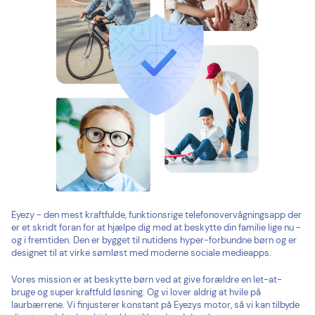
Eyezy - den mest kraftfulde, funktionsrige telefonovervågningsapp der
er et skridt foran for at hjælpe dig med at beskytte din familie lige nu -
og i fremtiden. Den er bygget til nutidens hyper-forbundne børn og er
designet til at virke sømløst med moderne sociale medieapps.
Vores mission er at beskytte børn ved at give forældre en let-at-
bruge og super kraftfuld løsning. Og vi lover aldrig at hvile på
laurbærrene. Vi finjusterer konstant på Eyezys motor, så vi kan tilbyde