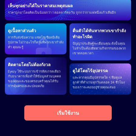
เห็นทุกอย่างได้ในราคาสมเหตุสมผล
ราคาถูกมาโดยคิดเป็นน้อยกว่า 1 ดอลลาร์ต่อวัน ถูกกว่ากาแฟหนึ่งแก้วเสียอีก
ดูเนื้อหาส่วนตัว
ตื่นตัวได้ทันหากพวกเขากำลัง
ทำอะไรผิด
การรับส่งข้อความ แชทโซเชียลมีเดีย
รูปภาพ ไม่ว่าอะไรก็ตามที่พวกเขากำลัง
ปัญญาประดิษฐ์จะเตือนคุณ ดังนั้นคุณ
ทำ คุณจะรู้
ไม่จำเป็นต้องติดตามกิจกรรมของพวก
เขาตลอดเวลา
ติดตามโดยไม่ต้องกังวล
ดูได้โดยไร้อุปสรรค
Eyezy ใช้ระบบการเข้ารหัสเกรดเดียว
กับธนาคารเพื่อทำให้ข้อมูลส่วนบุคคล
และหากคุณมีอุปสรรคใด ๆ ทีมดูแล
ของคุณและของครอบครัวคุณได้รับ
ลูกค้าที่ทำงานทุกวันตลอด 24 ชั่วโมง
การคุ้มครองและปลอดภัย
ของเราจะคอยอยู่ช่วยคุณเสมอ
เริ่มใช้งาน