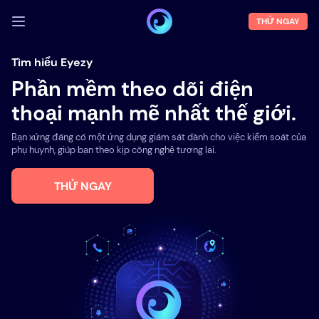
THỬ NGAY
ĐĂNG NHẬP
Tìm hiểu Eyezy
Phần mềm theo dõi điện
Demo
thoại mạnh mẽ nhất thế giới.
Tính năng
Bạn xứng đáng có một ứng dụng giám sát dành cho việc kiểm soát của
Về chúng tôi
phụ huynh, giúp bạn theo kịp công nghệ tương lai.
Blog
THỬ NGAY