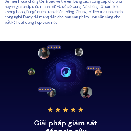
Sứ mệnh của chúng tôi là bảo vệ trẻ em bằng cách cung cấp cho phụ
huynh giải pháp siêu mạnh mẽ và dễ sử dụng. Và chúng tôi cam kết
không bao giờ ngủ quên trên chiến thắng. Chúng tôi liên tục tinh chỉnh
công nghệ Eyezy để mang đến cho bạn sản phẩm luôn sẵn sàng cho
bất kỳ hoạt động tiếp theo nào.
Giải pháp giám sát