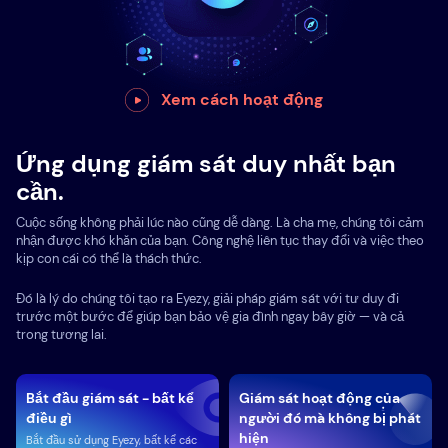
Xem cách hoạt động
Ứng dụng giám sát duy nhất bạn
cần.
Cuộc sống không phải lúc nào cũng dễ dàng. Là cha mẹ, chúng tôi cảm
nhận được khó khăn của bạn. Công nghệ liên tục thay đổi và việc theo
kịp con cái có thể là thách thức.
Đó là lý do chúng tôi tạo ra Eyezy, giải pháp giám sát với tư duy đi
trước một bước để giúp bạn bảo vệ gia đình ngay bây giờ — và cả
trong tương lai.
Bắt đầu giám sát - bất kể
Giám sát hoạt động của
điều gì
người đó mà không bị phát
hiện
Bắt đầu sử dụng Eyezy, bất kể các