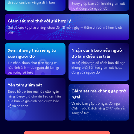
thiết bị của bạn và gia đình bạn
Eyezy giúp bạn vô hình khi giám sát
hoạt động của người đó
Giám sát mọi thứ với giá hợp lý
Giá cả cực kỳ phải chăng, chưa đến $1 mỗi ngày — thậm chí còn rẻ hơn ly cà
phê
Xem những thứ riêng tư
Nhận cảnh báo nếu người
của người đó
đó làm điều sai trái
Tin nhắn, đoạn chat trên mạng xã
Trí tuệ nhân tạo sẽ cảnh báo để bạn
hội, hình ảnh — dù người đó làm gì,
không phải liên tục giám sát hoạt
bạn cũng sẽ biết
động của người đó
Yên tâm giám sát
Giám sát mà không gặp trở
Được hỗ trợ bởi mã hóa cấp ngân
hàng, Eyezy giữ cho dữ liệu cá nhân
ngại
của bạn và gia đình bạn được bảo
Và nếu bạn gặp trở ngại, đội ngũ
vệ và an toàn
Chăm sóc Khách hàng 24/7 luôn sẵn
sàng hỗ trợ