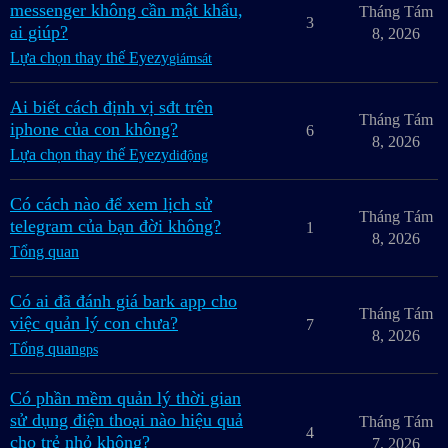
messenger không cần mật khẩu,
Tháng Tám
3
ai giúp?
8, 2026
Lựa chọn thay thế Eyezy
giámsát
Ai biết cách định vị sđt trên
Tháng Tám
iphone của con không?
6
8, 2026
Lựa chọn thay thế Eyezy
diđộng
Có cách nào để xem lịch sử
Tháng Tám
telegram của bạn đời không?
1
8, 2026
Tổng quan
Có ai đã đánh giá bark app cho
Tháng Tám
việc quản lý con chưa?
7
8, 2026
Tổng quan
gps
Có phần mềm quản lý thời gian
sử dụng điện thoại nào hiệu quả
Tháng Tám
4
cho trẻ nhỏ không?
7, 2026