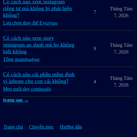
Có cách nào xem instagram
riêng tư mà không bị phát hiện
Tháng Tám
7
không?
7, 2026
Lựa chọn thay thế Eyezy
gps
Có cách nào xem story
instagram an danh mà họ không
Tháng Tám
9
biết không
7, 2026
Tổng quan
ứngdụng
Có cách nào cài phần mềm định
Tháng Tám
vị iphone cho con cái không?
4
7, 2026
Mẹo nuôi dạy con
theodõi
trang sau →
Trang chủ
Chuyên mục
Hướng dẫn