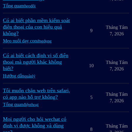
Tổng quan
theodõi
Có ai biết phần mềm kiểm soát
điện thoại của con hiệu quả
Tháng Tám
9
không?
7, 2026
Mẹo nuôi dạy con
ứngdụng
Có ai biết cách định vị số điện
thoại mà người khác không
Tháng Tám
10
biết?
7, 2026
Hướng dẫn
quảnlý
Tôi muốn chặn web trên safari,
Tháng Tám
có app nào hỗ trợ không?
5
7, 2026
Tổng quan
điệnthoại
Mọi người cho hỏi wechat có
định vị được không và dùng
Tháng Tám
8