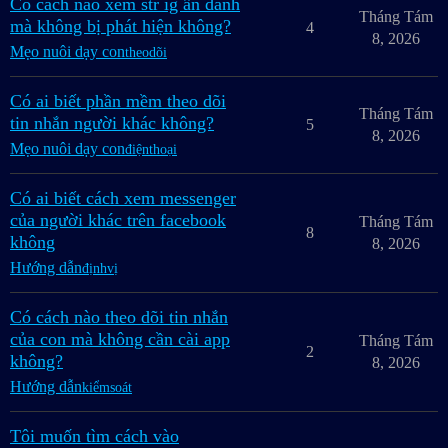
Có cách nào xem str ig ẩn danh
Tháng Tám
mà không bị phát hiện không?
4
8, 2026
Mẹo nuôi dạy con
theodõi
Có ai biết phần mềm theo dõi
Tháng Tám
tin nhắn người khác không?
5
8, 2026
Mẹo nuôi dạy con
điệnthoại
Có ai biết cách xem messenger
của người khác trên facebook
Tháng Tám
8
không
8, 2026
Hướng dẫn
địnhvị
Có cách nào theo dõi tin nhắn
của con mà không cần cài app
Tháng Tám
2
không?
8, 2026
Hướng dẫn
kiểmsoát
Tôi muốn tìm cách vào