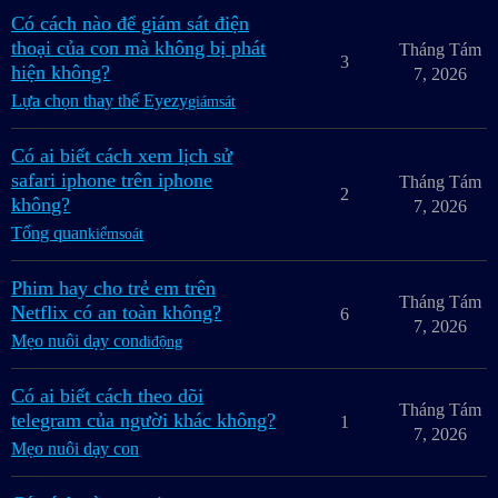
Có cách nào để giám sát điện
thoại của con mà không bị phát
Tháng Tám
3
hiện không?
7, 2026
Lựa chọn thay thế Eyezy
giámsát
Có ai biết cách xem lịch sử
safari iphone trên iphone
Tháng Tám
2
không?
7, 2026
Tổng quan
kiểmsoát
Phim hay cho trẻ em trên
Tháng Tám
Netflix có an toàn không?
6
7, 2026
Mẹo nuôi dạy con
diđộng
Có ai biết cách theo dõi
Tháng Tám
telegram của người khác không?
1
7, 2026
Mẹo nuôi dạy con