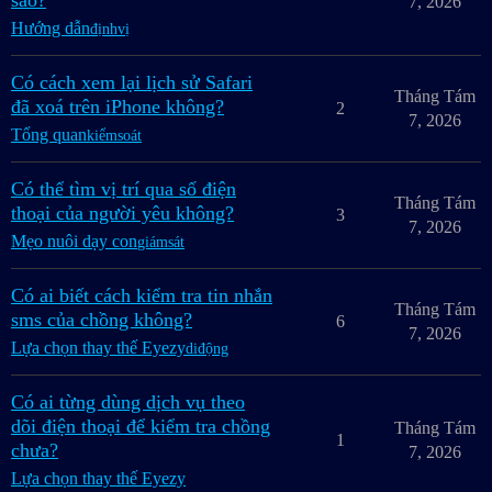
sao?
7, 2026
Hướng dẫn
địnhvị
Có cách xem lại lịch sử Safari
Tháng Tám
đã xoá trên iPhone không?
2
7, 2026
Tổng quan
kiểmsoát
Có thể tìm vị trí qua số điện
Tháng Tám
thoại của người yêu không?
3
7, 2026
Mẹo nuôi dạy con
giámsát
Có ai biết cách kiểm tra tin nhắn
Tháng Tám
sms của chồng không?
6
7, 2026
Lựa chọn thay thế Eyezy
diđộng
Có ai từng dùng dịch vụ theo
dõi điện thoại để kiểm tra chồng
Tháng Tám
1
chưa?
7, 2026
Lựa chọn thay thế Eyezy