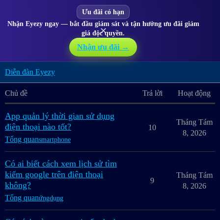
Ưu đãi có hạn
Nhận Eyezy ngay — bắt đầu giám sát và tận hưởng ưu đãi giảm
✕
giá độc quyền.
Nhận ưu đãi →
Diễn đàn Eyezy
Chủ đề
Trả lời
Hoạt động
App quản lý thời gian sử dụng
Tháng Tám
điện thoại nào tốt?
10
8, 2026
Tổng quan
smartphone
Có ai biết cách xem lịch sử tìm
kiếm google trên điện thoại
Tháng Tám
9
không?
8, 2026
Tổng quan
ứngdụng