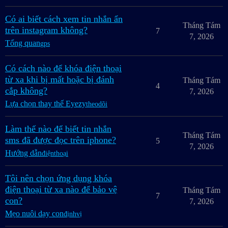
Có ai biết cách xem tin nhắn ẩn
Tháng Tám
trên instagram không?
7
7, 2026
Tổng quan
gps
Có cách nào để khóa điện thoại
từ xa khi bị mất hoặc bị đánh
Tháng Tám
4
cắp không?
7, 2026
Lựa chọn thay thế Eyezy
theodõi
Làm thế nào để biết tin nhắn
Tháng Tám
sms đã được đọc trên iphone?
5
7, 2026
Hướng dẫn
điệnthoại
Tôi nên chọn ứng dụng khóa
điện thoại từ xa nào để bảo vệ
Tháng Tám
7
con?
7, 2026
Mẹo nuôi dạy con
địnhvị