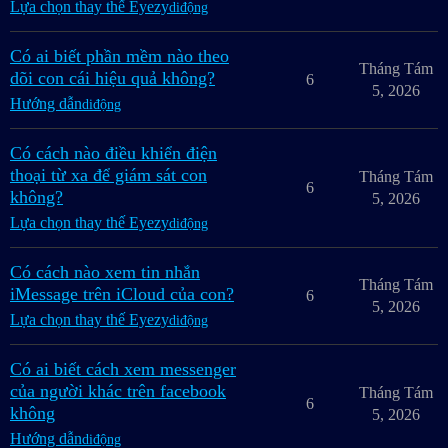
Lựa chọn thay thế Eyezy
diđộng
Có ai biết phần mềm nào theo
Tháng Tám
dõi con cái hiệu quả không?
6
5, 2026
Hướng dẫn
diđộng
Có cách nào điều khiển điện
thoại từ xa để giám sát con
Tháng Tám
6
không?
5, 2026
Lựa chọn thay thế Eyezy
diđộng
Có cách nào xem tin nhắn
Tháng Tám
iMessage trên iCloud của con?
6
5, 2026
Lựa chọn thay thế Eyezy
diđộng
Có ai biết cách xem messenger
của người khác trên facebook
Tháng Tám
6
không
5, 2026
Hướng dẫn
diđộng