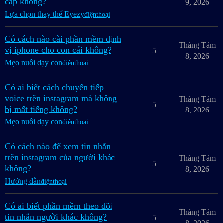
cắp không?
9, 2026
Lựa chọn thay thế Eyezy
điệnthoại
Có cách nào cài phần mềm định
Tháng Tám
vị iphone cho con cái không?
5
8, 2026
Mẹo nuôi dạy con
điệnthoại
Có ai biết cách chuyển tiếp
voice trên instagram mà không
Tháng Tám
5
bị mất tiếng không?
8, 2026
Mẹo nuôi dạy con
điệnthoại
Có cách nào để xem tin nhắn
trên instagram của người khác
Tháng Tám
5
không?
8, 2026
Hướng dẫn
điệnthoại
Có ai biết phần mềm theo dõi
Tháng Tám
tin nhắn người khác không?
5
8, 2026