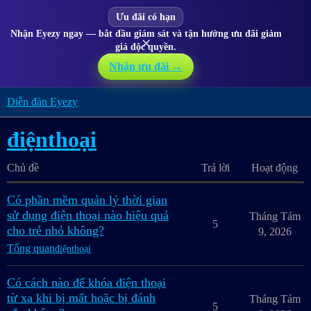
Ưu đãi có hạn
Nhận Eyezy ngay — bắt đầu giám sát và tận hưởng ưu đãi giảm
✕
giá độc quyền.
Nhận ưu đãi →
Diễn đàn Eyezy
điệnthoại
Chủ đề
Trả lời
Hoạt động
Có phần mềm quản lý thời gian
sử dụng điện thoại nào hiệu quả
Tháng Tám
5
cho trẻ nhỏ không?
9, 2026
Tổng quan
điệnthoại
Có cách nào để khóa điện thoại
từ xa khi bị mất hoặc bị đánh
Tháng Tám
5