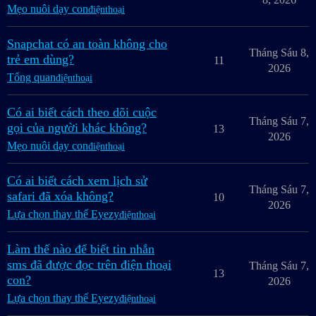
Mẹo nuôi dạy con
điệnthoại
Snapchat có an toàn không cho
Tháng Sáu 8,
trẻ em dùng?
11
2026
Tổng quan
điệnthoại
Có ai biết cách theo dõi cuộc
Tháng Sáu 7,
gọi của người khác không?
13
2026
Mẹo nuôi dạy con
điệnthoại
Có ai biết cách xem lịch sử
Tháng Sáu 7,
safari đã xóa không?
10
2026
Lựa chọn thay thế Eyezy
điệnthoại
Làm thế nào để biết tin nhắn
sms đã được đọc trên điện thoại
Tháng Sáu 7,
13
con?
2026
Lựa chọn thay thế Eyezy
điệnthoại