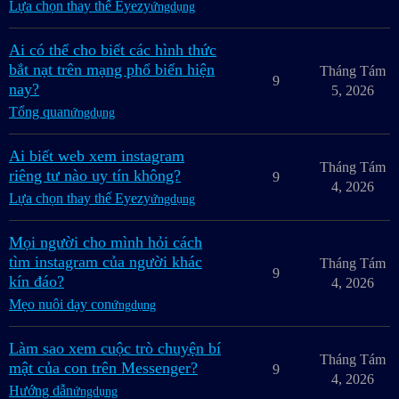
Lựa chọn thay thế Eyezy
ứngdụng
Ai có thể cho biết các hình thức
bắt nạt trên mạng phổ biến hiện
Tháng Tám
9
nay?
5, 2026
Tổng quan
ứngdụng
Ai biết web xem instagram
Tháng Tám
riêng tư nào uy tín không?
9
4, 2026
Lựa chọn thay thế Eyezy
ứngdụng
Mọi người cho mình hỏi cách
tìm instagram của người khác
Tháng Tám
9
kín đáo?
4, 2026
Mẹo nuôi dạy con
ứngdụng
Làm sao xem cuộc trò chuyện bí
Tháng Tám
mật của con trên Messenger?
9
4, 2026
Hướng dẫn
ứngdụng