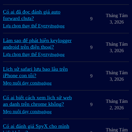
Có ai đã đọc đánh giá auto
Tháng Tám
forward chưa?
9
3, 2026
Lựa chọn thay thế Eyezy
ứngdụng
Làm sao để phát hiện keylogger
Tháng Tám
android trên điện thoại?
9
3, 2026
Lựa chọn thay thế Eyezy
ứngdụng
Lịch sử safari lưu bao lâu trên
Tháng Tám
iPhone con tôi?
9
3, 2026
Mẹo nuôi dạy con
ứngdụng
Có ai biết cách xem lịch sử web
Tháng Tám
an danh trên chrome không?
9
2, 2026
Mẹo nuôi dạy con
ứngdụng
Có ai đánh giá SpyX cho mình
Tháng Tám