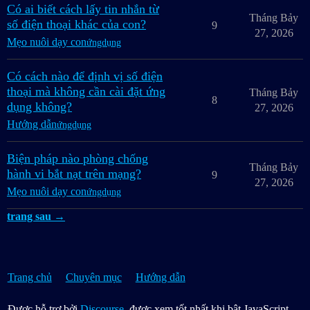
Có ai biết cách lấy tin nhắn từ
Tháng Bảy
số điện thoại khác của con?
9
27, 2026
Mẹo nuôi dạy con
ứngdụng
Có cách nào để định vị số điện
thoại mà không cần cài đặt ứng
Tháng Bảy
8
dụng không?
27, 2026
Hướng dẫn
ứngdụng
Biện pháp nào phòng chống
Tháng Bảy
hành vi bắt nạt trên mạng?
9
27, 2026
Mẹo nuôi dạy con
ứngdụng
trang sau →
Trang chủ
Chuyên mục
Hướng dẫn
Được hỗ trợ bởi
Discourse
, được xem tốt nhất khi bật JavaScript