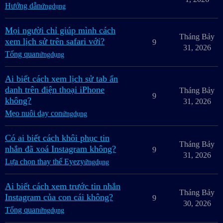
Hướng dẫn
ứngdụng
Mọi người chỉ giúp mình cách
Tháng Bảy
xem lịch sử trên safari với?
9
31, 2026
Tổng quan
ứngdụng
Ai biết cách xem lịch sử tab ẩn
danh trên điện thoại iPhone
Tháng Bảy
9
không?
31, 2026
Mẹo nuôi dạy con
ứngdụng
Có ai biết cách khôi phục tin
Tháng Bảy
nhắn đã xoá Instagram không?
9
31, 2026
Lựa chọn thay thế Eyezy
ứngdụng
Ai biết cách xem trước tin nhắn
Tháng Bảy
Instagram của con cái không?
9
30, 2026
Tổng quan
ứngdụng