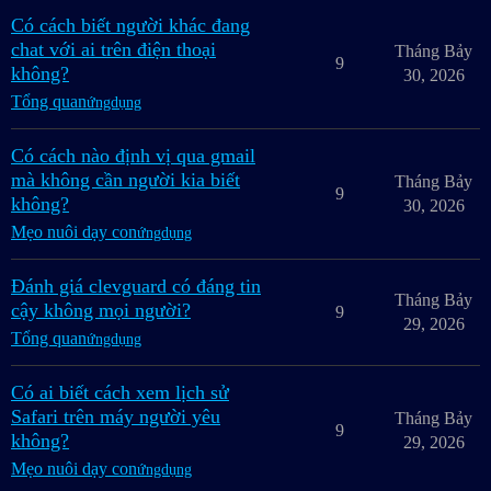
Có cách biết người khác đang
chat với ai trên điện thoại
Tháng Bảy
9
không?
30, 2026
Tổng quan
ứngdụng
Có cách nào định vị qua gmail
mà không cần người kia biết
Tháng Bảy
9
không?
30, 2026
Mẹo nuôi dạy con
ứngdụng
Đánh giá clevguard có đáng tin
Tháng Bảy
cậy không mọi người?
9
29, 2026
Tổng quan
ứngdụng
Có ai biết cách xem lịch sử
Safari trên máy người yêu
Tháng Bảy
9
không?
29, 2026
Mẹo nuôi dạy con
ứngdụng