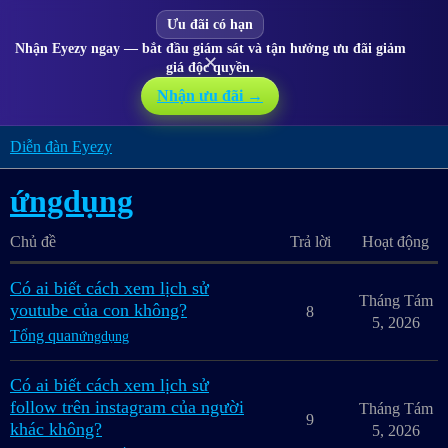
Ưu đãi có hạn
Nhận Eyezy ngay — bắt đầu giám sát và tận hưởng ưu đãi giảm
✕
giá độc quyền.
Nhận ưu đãi →
Diễn đàn Eyezy
ứngdụng
Chủ đề
Trả lời
Hoạt động
Có ai biết cách xem lịch sử
Tháng Tám
youtube của con không?
8
5, 2026
Tổng quan
ứngdụng
Có ai biết cách xem lịch sử
follow trên instagram của người
Tháng Tám
9
khác không?
5, 2026