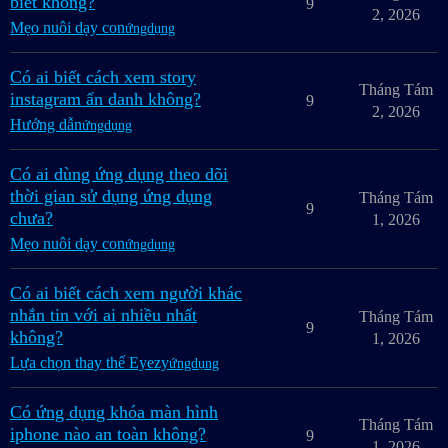
biết không?
9
2, 2026
Mẹo nuôi dạy con
ứngdụng
Có ai biết cách xem story
Tháng Tám
instagram ẩn danh không?
9
2, 2026
Hướng dẫn
ứngdụng
Có ai dùng ứng dụng theo dõi
thời gian sử dụng ứng dụng
Tháng Tám
9
chưa?
1, 2026
Mẹo nuôi dạy con
ứngdụng
Có ai biết cách xem người khác
nhắn tin với ai nhiều nhất
Tháng Tám
9
không?
1, 2026
Lựa chọn thay thế Eyezy
ứngdụng
Có ứng dụng khóa màn hình
Tháng Tám
iphone nào an toàn không?
9
1, 2026