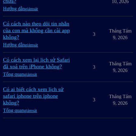
chưa?
10, 2026
Hướng dẫn
giámsát
Có cách nào theo dõi tin nhắn
của con mà không cần cài app
Tháng Tám
3
không?
9, 2026
Hướng dẫn
giámsát
Có cách xem lại lịch sử Safari
Tháng Tám
đã xoá trên iPhone không?
3
9, 2026
Tổng quan
giámsát
Có ai biết cách xem lịch sử
safari iphone trên iphone
Tháng Tám
3
không?
9, 2026
Tổng quan
giámsát