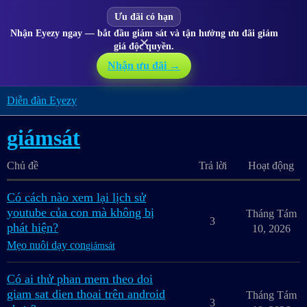
Ưu đãi có hạn
Nhận Eyezy ngay — bắt đầu giám sát và tận hưởng ưu đãi giảm
✕
giá độc quyền.
Nhận ưu đãi →
Diễn đàn Eyezy
giámsát
Chủ đề
Trả lời
Hoạt động
Có cách nào xem lại lịch sử
youtube của con mà không bị
Tháng Tám
3
phát hiện?
10, 2026
Mẹo nuôi dạy con
giámsát
Có ai thử phan mem theo doi
giam sat dien thoai trên android
Tháng Tám
3