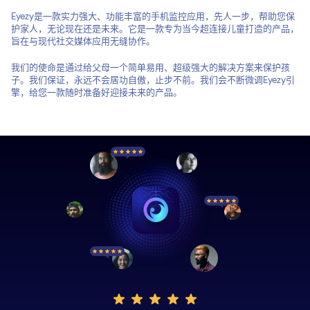
Eyezy是一款实力强大、功能丰富的手机监控应用，先人一步，帮助您保
护家人，无论现在还是未来。它是一款专为当今超连接儿童打造的产品，
旨在与现代社交媒体应用无缝协作。
我们的使命是通过给父母一个简单易用、超级强大的解决方案来保护孩
子。我们保证，永远不会居功自傲，止步不前。我们会不断微调Eyezy引
擎，给您一款随时准备好迎接未来的产品。