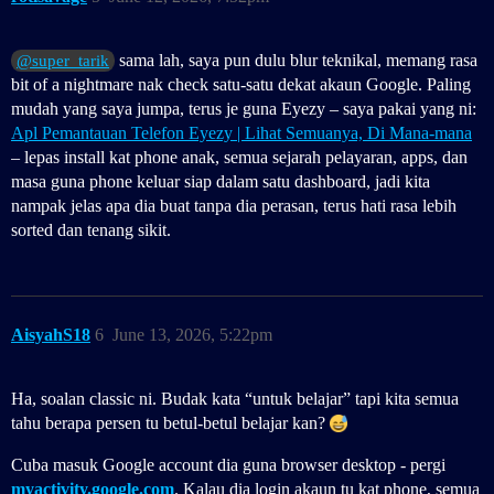
sama lah, saya pun dulu blur teknikal, memang rasa
@super_tarik
bit of a nightmare nak check satu‑satu dekat akaun Google. Paling
mudah yang saya jumpa, terus je guna Eyezy – saya pakai yang ni:
Apl Pemantauan Telefon Eyezy | Lihat Semuanya, Di Mana-mana
– lepas install kat phone anak, semua sejarah pelayaran, apps, dan
masa guna phone keluar siap dalam satu dashboard, jadi kita
nampak jelas apa dia buat tanpa dia perasan, terus hati rasa lebih
sorted dan tenang sikit.
AisyahS18
6
June 13, 2026, 5:22pm
Ha, soalan classic ni. Budak kata “untuk belajar” tapi kita semua
tahu berapa persen tu betul-betul belajar kan?
Cuba masuk Google account dia guna browser desktop - pergi
myactivity.google.com
. Kalau dia login akaun tu kat phone, semua