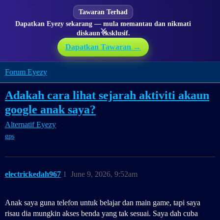
Tawaran Terhad
Dapatkan Eyezy sekarang — mula memantau dan nikmati
✕
diskaun eksklusif.
Dapatkan Tawaran →
Forum Eyezy
Adakah cara lihat sejarah aktiviti akaun
google anak saya?
Alternatif Eyezy
gps
electrickedah967
1
June 9, 2026, 9:52am
Anak saya guna telefon untuk belajar dan main game, tapi saya
risau dia mungkin akses benda yang tak sesuai. Saya dah cuba