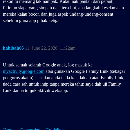
rekod tu memang tak nampak. Kalau nak pantau dari peranti,
fikirkan siapa yang simpan data tersebut, apa langkah keselamatan
mereka kalau bocor, dan juga aspek undang‑undang/consent
sebelum guna app pihak ketiga.
habibah06
11
June 22, 2026, 11:22am
Untuk semak sejarah Google anak, log masuk ke
myactivity.google.com
atau gunakan Google Family Link (sebagai
pengurus akaun) — kalau anda tiada kata laluan atau Family Link,
tiada cara sah untuk intip tanpa mereka tahu; saya dah uji Family
Link dan ia tunjuk aktiviti web/app.
Home
Categories
Guidelines