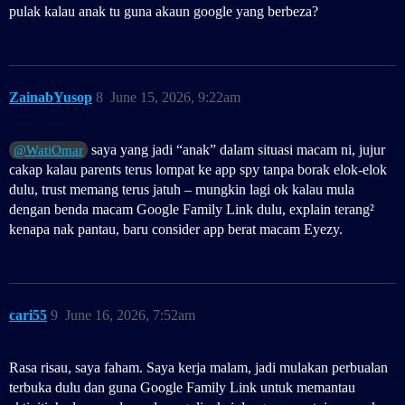
pulak kalau anak tu guna akaun google yang berbeza?
ZainabYusop
8
June 15, 2026, 9:22am
saya yang jadi “anak” dalam situasi macam ni, jujur
@WatiOmar
cakap kalau parents terus lompat ke app spy tanpa borak elok‑elok
dulu, trust memang terus jatuh – mungkin lagi ok kalau mula
dengan benda macam Google Family Link dulu, explain terang²
kenapa nak pantau, baru consider app berat macam Eyezy.
cari55
9
June 16, 2026, 7:52am
Rasa risau, saya faham. Saya kerja malam, jadi mulakan perbualan
terbuka dulu dan guna Google Family Link untuk memantau