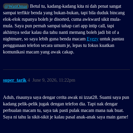
Betul tu, kadang-kadang kita ni dah penat sangat
@WatiOmar
sampai terfikir benda yang bukan-bukan, tapi bila duduk bincang
elok-elok rupanya boleh je disorted, cuma awkward sikit mula-
mula. Saya pun pernah sampai tahap cari app intip call, tapi
akhirnya sedar kalau dia tahu nanti memang boleh jadi bit of a
nightmare, so saya lebih guna benda macam
Eyezy
untuk pantau
penggunaan telefon secara umum je, lepas tu fokus kuatkan
komunikasi macam yang awak cakap.
super_tarik
4
June 9, 2026, 11:22pm
Aduh, risaunya saya dengar cerita awak ni izzat28. Suami saya pun
kadang pelik-pelik jugak dengan telefon dia. Tapi nak dengar
perbualan macam tu, saya tak pasti pulak macam mana nak buat.
Saya ni tahu la sikit-sikit je kalau pasal anak-anak saya main game!