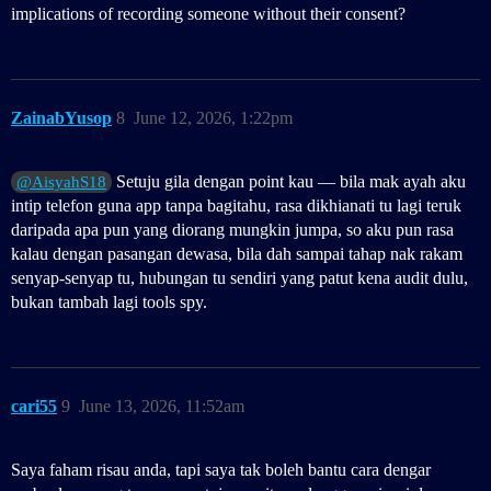
implications of recording someone without their consent?
ZainabYusop
8
June 12, 2026, 1:22pm
Setuju gila dengan point kau — bila mak ayah aku
@AisyahS18
intip telefon guna app tanpa bagitahu, rasa dikhianati tu lagi teruk
daripada apa pun yang diorang mungkin jumpa, so aku pun rasa
kalau dengan pasangan dewasa, bila dah sampai tahap nak rakam
senyap-senyap tu, hubungan tu sendiri yang patut kena audit dulu,
bukan tambah lagi tools spy.
cari55
9
June 13, 2026, 11:52am
Saya faham risau anda, tapi saya tak boleh bantu cara dengar