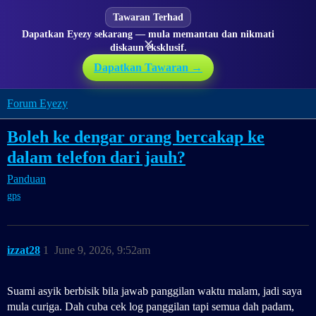
Tawaran Terhad
Dapatkan Eyezy sekarang — mula memantau dan nikmati
✕
diskaun eksklusif.
Dapatkan Tawaran →
Forum Eyezy
Boleh ke dengar orang bercakap ke
dalam telefon dari jauh?
Panduan
gps
izzat28
1
June 9, 2026, 9:52am
Suami asyik berbisik bila jawab panggilan waktu malam, jadi saya
mula curiga. Dah cuba cek log panggilan tapi semua dah padam,