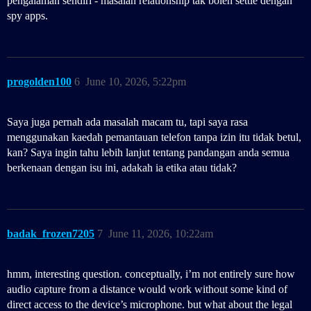
pengalaman sendiri - masalah relationship tak boleh settle dengan
spy apps.
progolden100
6
June 10, 2026, 5:22pm
Saya juga pernah ada masalah macam tu, tapi saya rasa
menggunakan kaedah pemantauan telefon tanpa izin itu tidak betul,
kan? Saya ingin tahu lebih lanjut tentang pandangan anda semua
berkenaan dengan isu ini, adakah ia etika atau tidak?
badak_frozen7205
7
June 11, 2026, 10:22am
hmm, interesting question. conceptually, i’m not entirely sure how
audio capture from a distance would work without some kind of
direct access to the device’s microphone. but what about the legal