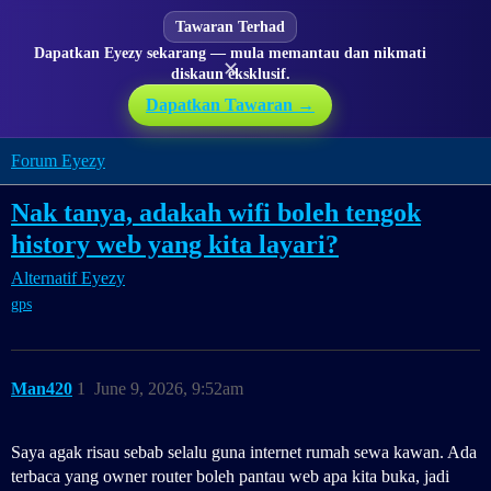
Tawaran Terhad
Dapatkan Eyezy sekarang — mula memantau dan nikmati
✕
diskaun eksklusif.
Dapatkan Tawaran →
Forum Eyezy
Nak tanya, adakah wifi boleh tengok
history web yang kita layari?
Alternatif Eyezy
gps
Man420
1
June 9, 2026, 9:52am
Saya agak risau sebab selalu guna internet rumah sewa kawan. Ada
terbaca yang owner router boleh pantau web apa kita buka, jadi