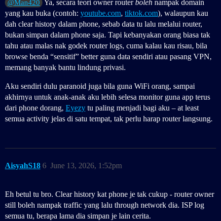
Ya, secara teori owner router
boleh
nampak domain
@Man420
yang kau buka (contoh:
youtube.com
,
tiktok.com
), walaupun kau
dah clear history dalam phone, sebab data tu lalu melalui router,
bukan simpan dalam phone saja. Tapi kebanyakan orang biasa tak
tahu atau malas nak godek router logs, cuma kalau kau risau, bila
browse benda “sensitif” better guna data sendiri atau pasang VPN,
memang banyak bantu lindung privasi.
Aku sendiri dulu paranoid juga bila guna WiFi orang, sampai
akhirnya untuk anak-anak aku lebih selesa monitor guna app terus
dari phone dorang,
Eyezy
tu paling menjadi bagi aku – at least
semua activity jelas di satu tempat, tak perlu harap router langsung.
AisyahS18
6
June 13, 2026, 1:52pm
Eh betul tu bro. Clear history kat phone je tak cukup - router owner
still boleh nampak traffic yang lalu through network dia. ISP log
semua tu, berapa lama dia simpan je lain cerita.