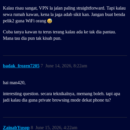
Kalau risau sangat, VPN la jalan paling straightforward. Tapi kalau
sewa rumah kawan, kena la jaga adab sikit kan. Jangan buat benda
pelik2 guna WiFi orang
Cuba tanya kawan tu terus terang kalau ada ke tak dia pantau.
Mana tau dia pun tak kisah pun.
badak_frozen7205
7
June 14, 2026, 8:22am
hai man420,
interesting question. secara teknikalnya, memang boleh. tapi apa
jadi kalau dia guna private browsing mode dekat phone tu?
ZainabYusop
8
June 15, 2026, 4:22am