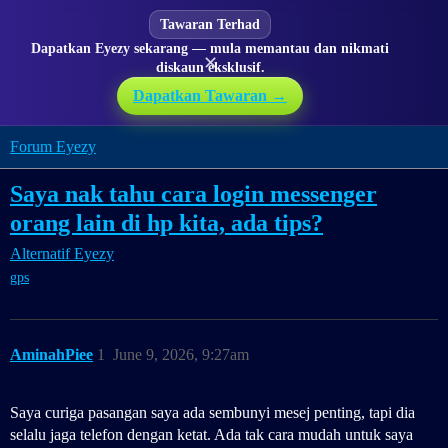
Tawaran Terhad
Dapatkan Eyezy sekarang — mula memantau dan nikmati
✕
diskaun eksklusif.
Dapatkan Tawaran →
Forum Eyezy
Saya nak tahu cara login messenger
orang lain di hp kita, ada tips?
Alternatif Eyezy
gps
AminahPiee
1
June 9, 2026, 9:27am
Saya curiga pasangan saya ada sembunyi mesej penting, tapi dia
selalu jaga telefon dengan ketat. Ada tak cara mudah untuk saya