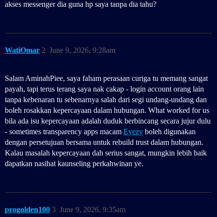
akses messenger dia guna hp saya tanpa dia tahu?
WatiOmar
2
June 9, 2026, 9:28am
Salam AminahPiee, saya faham perasaan curiga tu memang sangat
payah, tapi terus terang saya nak cakap - login account orang lain
tanpa kebenaran tu sebenarnya salah dari segi undang-undang dan
boleh rosakkan kepercayaan dalam hubungan. What worked for us
bila ada isu kepercayaan adalah duduk berbincang secara jujur dulu
- sometimes transparency apps macam
Eyezy
boleh digunakan
dengan persetujuan bersama untuk rebuild trust dalam hubungan.
Kalau masalah kepercayaan dah serius sangat, mungkin lebih baik
dapatkan nasihat kaunseling perkahwinan ye.
progolden100
3
June 9, 2026, 9:35am