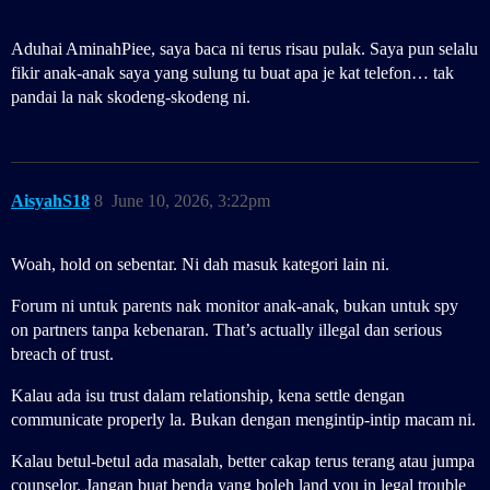
Aduhai AminahPiee, saya baca ni terus risau pulak. Saya pun selalu
fikir anak-anak saya yang sulung tu buat apa je kat telefon… tak
pandai la nak skodeng-skodeng ni.
AisyahS18
8
June 10, 2026, 3:22pm
Woah, hold on sebentar. Ni dah masuk kategori lain ni.
Forum ni untuk parents nak monitor anak-anak, bukan untuk spy
on partners tanpa kebenaran. That’s actually illegal dan serious
breach of trust.
Kalau ada isu trust dalam relationship, kena settle dengan
communicate properly la. Bukan dengan mengintip-intip macam ni.
Kalau betul-betul ada masalah, better cakap terus terang atau jumpa
counselor. Jangan buat benda yang boleh land you in legal trouble