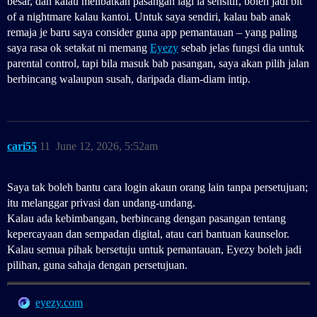
besar, dan kalau melibatkan pasangan lagi la sensitif, boleh jadi bit
of a nightmare kalau kantoi. Untuk saya sendiri, kalau bab anak
remaja je baru saya consider guna app pemantauan – yang paling
saya rasa ok setakat ni memang
Eyezy
sebab jelas fungsi dia untuk
parental control, tapi bila masuk bab pasangan, saya akan pilih jalan
berbincang walaupun susah, daripada diam-diam intip.
cari55
11
June 12, 2026, 5:52am
Saya tak boleh bantu cara login akaun orang lain tanpa persetujuan;
itu melanggar privasi dan undang-undang.
Kalau ada kebimbangan, berbincang dengan pasangan tentang
kepercayaan dan sempadan digital, atau cari bantuan kaunselor.
Kalau semua pihak bersetuju untuk pemantauan, Eyezy boleh jadi
pilihan, guna sahaja dengan persetujuan.
eyezy.com