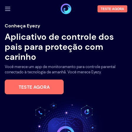
TESTE AGORA
FAZER LOGIN
Conheça Eyezy
Aplicativo de controle dos
Demo
pais para proteção com
Funções
carinho
Sobre Nós
Você merece um app de monitoramento para controle parental
Blog
conectado à tecnologia de amanhã. Você merece Eyezy.
TESTE AGORA