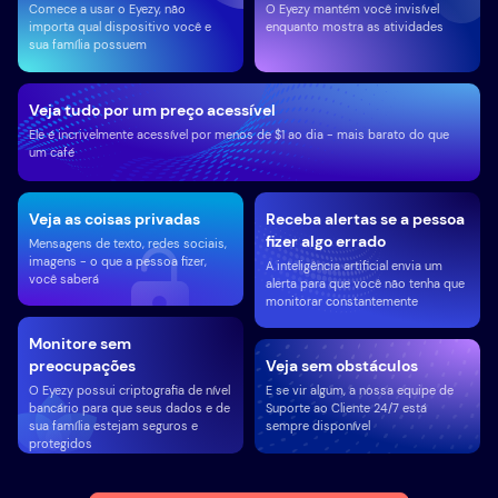
Comece a usar o Eyezy, não
O Eyezy mantém você invisível
importa qual dispositivo você e
enquanto mostra as atividades
sua família possuem
Veja tudo por um preço acessível
Ele é incrivelmente acessível por menos de $1 ao dia - mais barato do que
um café
Veja as coisas privadas
Receba alertas se a pessoa
fizer algo errado
Mensagens de texto, redes sociais,
imagens - o que a pessoa fizer,
A inteligência artificial envia um
você saberá
alerta para que você não tenha que
monitorar constantemente
Monitore sem
preocupações
Veja sem obstáculos
O Eyezy possui criptografia de nível
E se vir algum, a nossa equipe de
bancário para que seus dados e de
Suporte ao Cliente 24/7 está
sua família estejam seguros e
sempre disponível
protegidos