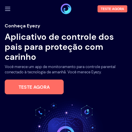
TESTE AGORA
FAZER LOGIN
Conheça Eyezy
Aplicativo de controle dos
Demo
pais para proteção com
Funções
carinho
Sobre Nós
Você merece um app de monitoramento para controle parental
Blog
conectado à tecnologia de amanhã. Você merece Eyezy.
TESTE AGORA