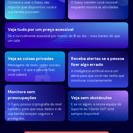
Comece a usar o Eyezy, não
O Eyezy mantém você invisível
importa qual dispositivo você e
enquanto mostra as atividades
sua família possuem
Veja tudo por um preço acessível
Ele é incrivelmente acessível por menos de $1 ao dia - mais barato do que
um café
Veja as coisas privadas
Receba alertas se a pessoa
fizer algo errado
Mensagens de texto, redes sociais,
imagens - o que a pessoa fizer,
A inteligência artificial envia um
você saberá
alerta para que você não tenha que
monitorar constantemente
Monitore sem
preocupações
Veja sem obstáculos
O Eyezy possui criptografia de nível
E se vir algum, a nossa equipe de
bancário para que seus dados e de
Suporte ao Cliente 24/7 está
sua família estejam seguros e
sempre disponível
protegidos