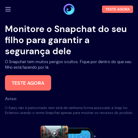
TESTE AGORA
FAZER LOGIN
Monitore o Snapchat do seu
Demo
filho para garantir a
segurança dele
Funções
O Snapchat tem muitos perigos ocultos. Fique por dentro do que seu
Sobre Nós
filho está fazendo por lá.
Blog
TESTE AGORA
Aviso:
O Eyezy não é patrocinado nem está de nenhuma forma associado à Snap Inc.
Estamos usando o nome Snapchat apenas para mostrar os recursos do produto.