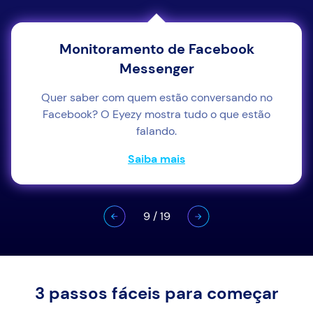
Monitoramento de Facebook
Messenger
Quer saber com quem estão conversando no
Facebook? O Eyezy mostra tudo o que estão
falando.
Saiba mais
9
/
19
3 passos fáceis para começar