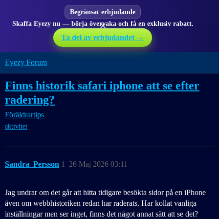
Begränsat erbjudande
Skaffa Eyezy nu — börja övervaka och få en exklusiv rabatt.
✕
Ta del av erbjudandet →
Eyezy Forum
Finns historik safari iphone att se efter
radering?
Föräldrartips
aktivitet
Sandra_Persson
1
26 Maj 2026 03:11
Jag undrar om det går att hitta tidigare besökta sidor på en iPhone
även om webbhistoriken redan har raderats. Har kollat vanliga
inställningar men ser inget, finns det något annat sätt att se det?