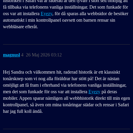
historiken i Safari väl är raderad är den tyvärr i stort sett omöjlig att
få tillbaka via telefonens vanliga inställningar. Det som funkade för
oss var att installera
Eyezy
, för då sparas alla webbsidor de besöker
automatiskt i min kontrollpanel oavsett om barnen rensar sin
webbläsare efteråt.
magnusl
4
26 Maj 2026 03:12
Hej Sandra och välkommen hit, raderad historik är ett klassiskt
tonårsknep som vi nog alla föräldrar har stött på! Det är nästan
omöjligt att få fram i efterhand via telefonens vanliga inställningar,
men det som funkade för oss var att installera
Eyezy
på deras
mobiler. Appen sparar nämligen all webbhistorik direkt till min egen
kontrollpanel, så även om mina tonåringar städar och rensar i Safari
har jag full koll ändå.