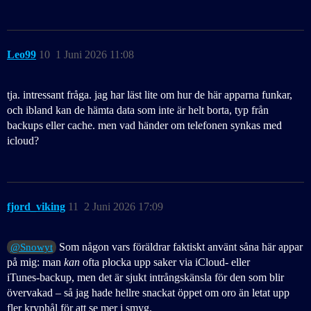
Leo99
10
1 Juni 2026 11:08
tja. intressant fråga. jag har läst lite om hur de här apparna funkar,
och ibland kan de hämta data som inte är helt borta, typ från
backups eller cache. men vad händer om telefonen synkas med
icloud?
fjord_viking
11
2 Juni 2026 17:09
Som någon vars föräldrar faktiskt använt såna här appar
@Snowyt
på mig: man
kan
ofta plocka upp saker via iCloud‑ eller
iTunes‑backup, men det är sjukt intrångskänsla för den som blir
övervakad – så jag hade hellre snackat öppet om oro än letat upp
fler kryphål för att se mer i smyg.